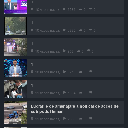
1
10 часов назад
3586
0
0
1
10 часов назад
7332
0
0
1
10 часов назад
968
0
0
1
10 часов назад
3213
0
0
1
11 часов назад
1684
0
0
Lucrările de amenajare a noii căi de acces de
sub podul Ismail
11 часов назад
2860
0
0