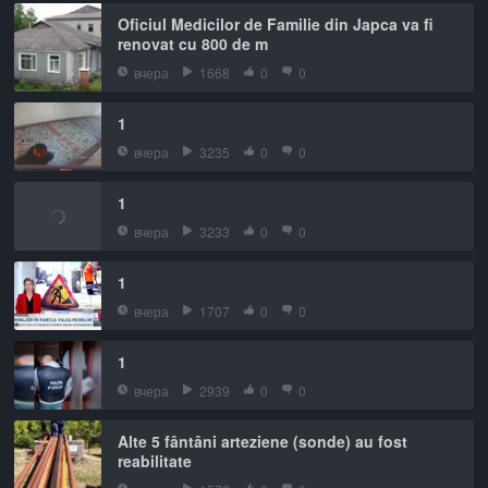
Oficiul Medicilor de Familie din Japca va fi
renovat cu 800 de m
вчера
1668
0
0
1
вчера
3235
0
0
1
вчера
3233
0
0
1
вчера
1707
0
0
1
вчера
2939
0
0
Alte 5 fântâni arteziene (sonde) au fost
reabilitate