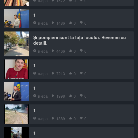
вчера
1572
0
0
1
вчера
1486
0
0
Și pompierii sunt la fața locului. Revenim cu
detalii.
вчера
4466
0
0
1
вчера
7213
0
0
1
вчера
1998
0
0
1
вчера
1889
0
0
1