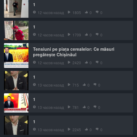
1
12 часов назад
1805
0
0
1
12 часов назад
1709
0
0
Tensiuni pe piața cerealelor: Ce măsuri
pregătește Chișinăul
12 часов назад
2420
0
0
1
13 часов назад
715
0
0
1
13 часов назад
781
0
0
1
13 часов назад
2245
0
0