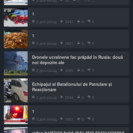
1
2 дня назад
3347
0
0
1
2 дня назад
1821
0
0
Dronele ucrainene fac prăpăd în Rusia: două
noi depozite ale
2 дня назад
4385
0
0
Echipajul al Batalionului de Patrulare și
Reacționare
2 дня назад
2044
0
0
1
2 дня назад
1401
0
0
video b19f71fd 5c6d 4b51 8f46 93421163686d