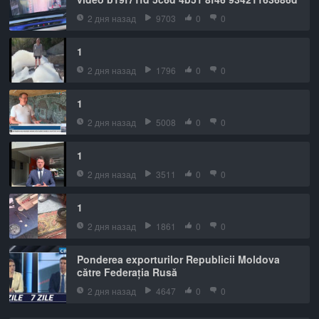
2 дня назад
9703
0
0
1
2 дня назад
1796
0
0
1
2 дня назад
5008
0
0
1
2 дня назад
3511
0
0
1
2 дня назад
1861
0
0
Ponderea exporturilor Republicii Moldova
către Federația Rusă
2 дня назад
4647
0
0