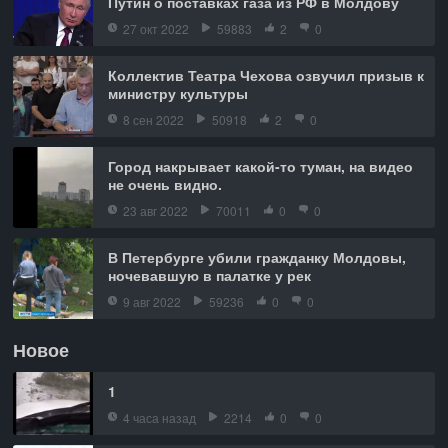
Путин о поставках газа из РФ в Молдову
27 окт 2022
59883
2
0
Коллектив Театра Чехова озвучил призыв к
министру культуры
8 сен 2022
50918
2
0
Город накрывает какой-то туман, на видео
не очень видно.
23 авг 2022
70011
0
0
В Петербурге убили гражданку Молдовы,
ночевавшую в палатке у рек
9 авг 2022
59236
0
0
Новое
1
4 часа назад
2214
0
0