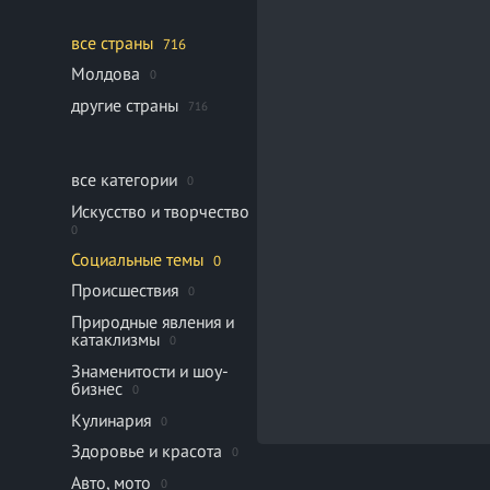
все страны
716
Молдова
0
другие страны
716
все категории
0
Искусство и творчество
0
Социальные темы
0
Происшествия
0
Природные явления и
катаклизмы
0
Знаменитости и шоу-
бизнес
0
Кулинария
0
Здоровье и красота
0
Авто, мото
0