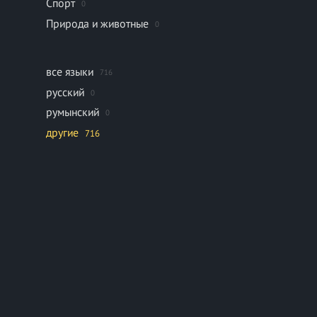
Спорт
0
Природа и животные
0
все языки
716
русский
0
румынский
0
другие
716