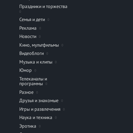
Праздники и торжества
0
Семья и дети
0
Реклама
0
Новости
0
Кино, мультфильмы
0
Видеоблоги
0
Музыка и клипы
0
Юмор
0
Телеканалы и
программы
0
Разное
0
Друзья и знакомые
0
Игры и развлечения
0
Наука и техника
0
Эротика
0