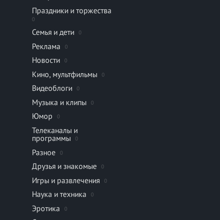
Праздники и торжества
0
Семья и дети
0
Реклама
0
Новости
0
Кино, мультфильмы
0
Видеоблоги
0
Музыка и клипы
0
Юмор
0
Телеканалы и
программы
0
Разное
0
Друзья и знакомые
0
Игры и развлечения
0
Наука и техника
0
Эротика
0