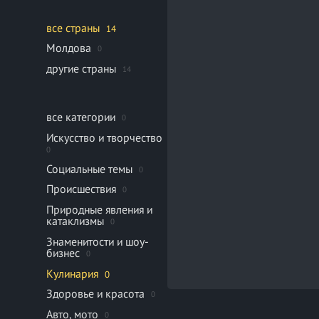
все страны
14
Молдова
0
другие страны
14
все категории
0
Искусство и творчество
0
Социальные темы
0
Происшествия
0
Природные явления и
катаклизмы
0
Знаменитости и шоу-
бизнес
0
Кулинария
0
Здоровье и красота
0
Авто, мото
0