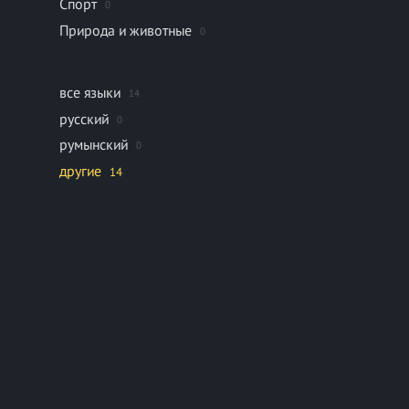
Спорт
0
Природа и животные
0
все языки
14
русский
0
румынский
0
другие
14