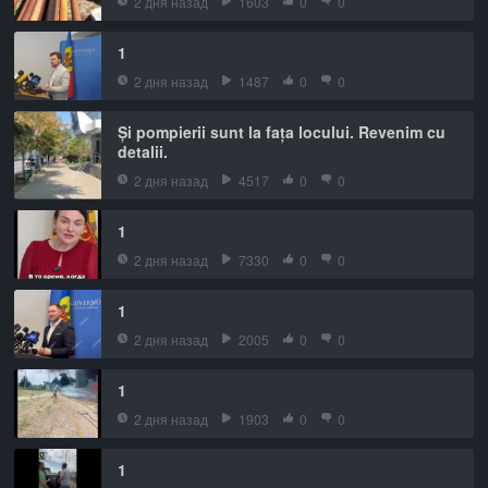
2 дня назад
1603
0
0
1
2 дня назад
1487
0
0
Și pompierii sunt la fața locului. Revenim cu
detalii.
2 дня назад
4517
0
0
1
2 дня назад
7330
0
0
1
2 дня назад
2005
0
0
1
2 дня назад
1903
0
0
1