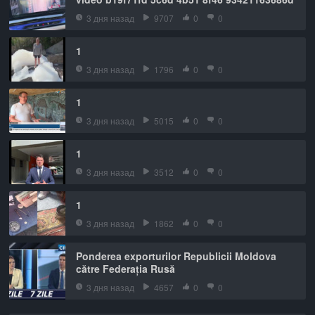
3 дня назад
9707
0
0
1
3 дня назад
1796
0
0
1
3 дня назад
5015
0
0
1
3 дня назад
3512
0
0
1
3 дня назад
1862
0
0
Ponderea exporturilor Republicii Moldova
către Federația Rusă
3 дня назад
4657
0
0