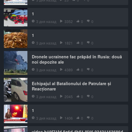
1
3 дня назад
3352
0
0
1
3 дня назад
1821
0
0
Dronele ucrainene fac prăpăd în Rusia: două
noi depozite ale
3 дня назад
4389
0
0
Echipajul al Batalionului de Patrulare și
Reacționare
3 дня назад
2045
0
0
1
3 дня назад
1406
0
0
video b19f71fd 5c6d 4b51 8f46 93421163686d