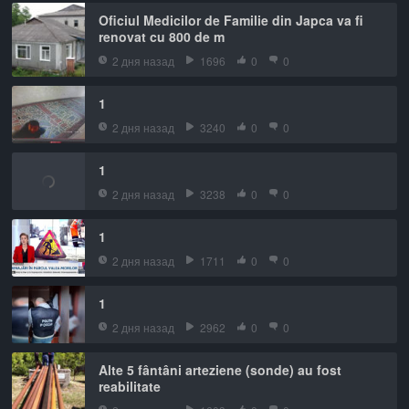
Oficiul Medicilor de Familie din Japca va fi
renovat cu 800 de m
2 дня назад
1696
0
0
1
2 дня назад
3240
0
0
1
2 дня назад
3238
0
0
1
2 дня назад
1711
0
0
1
2 дня назад
2962
0
0
Alte 5 fântâni arteziene (sonde) au fost
reabilitate