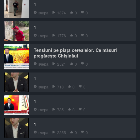
1
вчера
1874
0
0
1
вчера
1776
0
0
Tensiuni pe piața cerealelor: Ce măsuri
pregătește Chișinăul
вчера
2521
0
0
1
вчера
718
0
0
1
вчера
785
0
0
1
вчера
2255
0
0