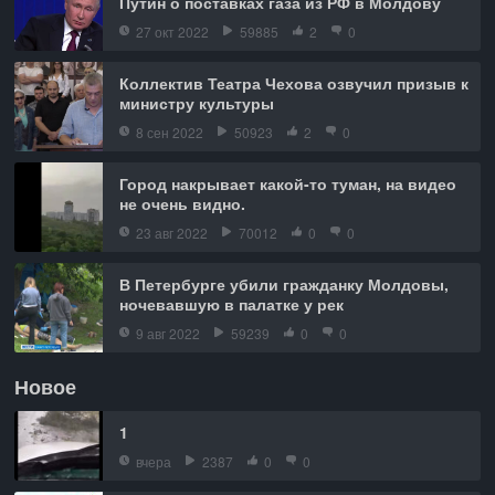
Путин о поставках газа из РФ в Молдову
27 окт 2022
59885
2
0
Коллектив Театра Чехова озвучил призыв к
министру культуры
8 сен 2022
50923
2
0
Город накрывает какой-то туман, на видео
не очень видно.
23 авг 2022
70012
0
0
В Петербурге убили гражданку Молдовы,
ночевавшую в палатке у рек
9 авг 2022
59239
0
0
Новое
1
вчера
2387
0
0