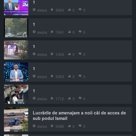
1
вчера
3664
0
0
1
вчера
7461
0
0
1
вчера
1309
0
0
1
вчера
3363
0
0
1
вчера
1712
0
0
Lucrările de amenajare a noii căi de acces de
sub podul Ismail
вчера
2986
0
0