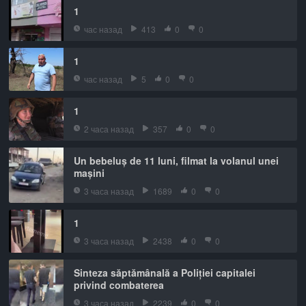
1
час назад
413
0
0
1
час назад
5
0
0
1
2 часа назад
357
0
0
Un bebeluș de 11 luni, filmat la volanul unei
mașini
3 часа назад
1689
0
0
1
3 часа назад
2438
0
0
Sinteza săptămânală a Poliției capitalei
privind combaterea
3 часа назад
2239
0
0