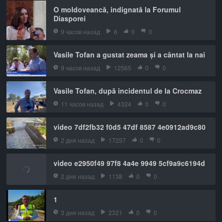
O moldoveancă, indignată la Forumul
Diasporei
9 часов назад
6
0
0
Vasile Tofan a gustat zeama și a cântat la nai
9 часов назад
12565
0
0
Vasile Tofan, după incidentul de la Crocmaz
11 часов назад
4324
0
0
video 7df2fb32 f0d5 47df 8587 4e0912ad9c80
2 дня назад
17257
0
0
video e2950f49 97f8 4a4e 9949 5cf9a9c6194d
2 дня назад
1138
0
0
1
3 дня назад
2321
0
0