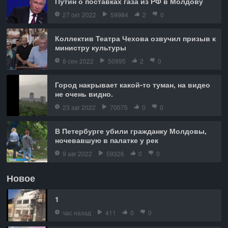
Путин о поставках газа из РФ в Молдову
27 окт 2022
59984
2
0
Коллектив Театра Чехова озвучил призыв к
министру культуры
8 сен 2022
50995
2
0
Город накрывает какой-то туман, на видео
не очень видно.
23 авг 2022
70075
0
0
В Петербурге убили гражданку Молдовы,
ночевавшую в палатке у рек
9 авг 2022
59326
0
0
Новое
1
час назад
411
0
0