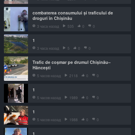
combaterea consumului și traficului de
droguri în Chișinău
3 часа назад
535
0
0
1
3 часа назад
5
0
0
Trafic de coșmar pe drumul Chișinău–
Hâncești
5 часов назад
2118
0
0
1
5 часов назад
1989
0
0
1
5 часов назад
1988
0
0
1