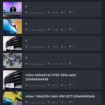
1
3 дня назад
1556
0
0
1
3 дня назад
1178
0
0
1
3 дня назад
1166
0
0
1
3 дня назад
1479
0
0
video bbbad1a2 9765 485a aa5c
320dda5e6498
3 дня назад
9903
0
0
video 166a2554 fa84 4f8f 857f bf6e94695afa
3 дня назад
9914
0
0