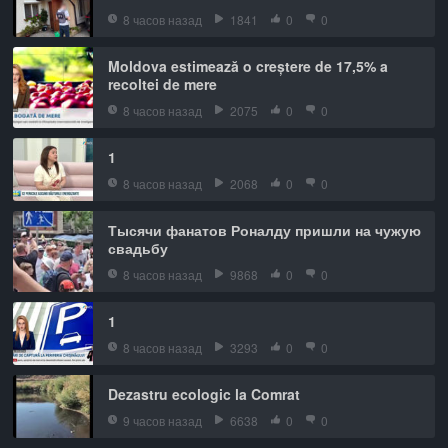
8 часов назад
1841
0
0
Moldova estimează o creștere de 17,5% a
recoltei de mere
8 часов назад
2075
0
0
1
8 часов назад
2068
0
0
Тысячи фанатов Роналду пришли на чужую
свадьбу
8 часов назад
9868
0
0
1
8 часов назад
3293
0
0
Dezastru ecologic la Comrat
9 часов назад
6638
0
0