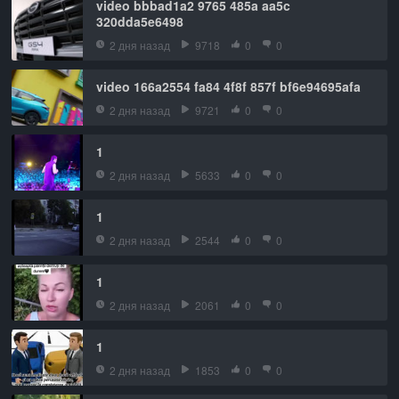
video bbbad1a2 9765 485a aa5c
320dda5e6498
2 дня назад
9718
0
0
video 166a2554 fa84 4f8f 857f bf6e94695afa
2 дня назад
9721
0
0
1
2 дня назад
5633
0
0
1
2 дня назад
2544
0
0
1
2 дня назад
2061
0
0
1
2 дня назад
1853
0
0