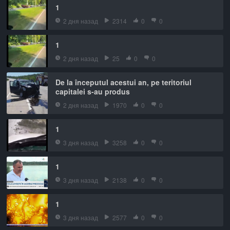
1
2 дня назад
2314
0
0
1
2 дня назад
25
0
0
De la începutul acestui an, pe teritoriul
capitalei s-au produs
2 дня назад
1970
0
0
1
3 дня назад
3258
0
0
1
3 дня назад
2138
0
0
1
3 дня назад
2577
0
0