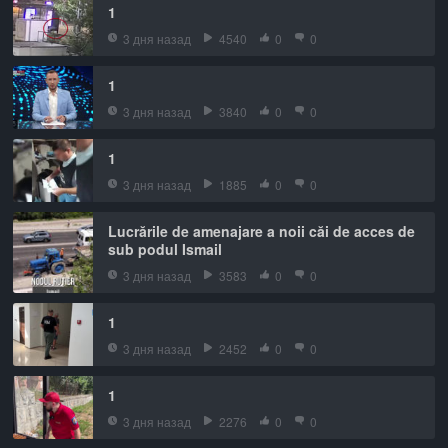
1
3 дня назад
4540
0
0
1
3 дня назад
3840
0
0
1
3 дня назад
1885
0
0
Lucrările de amenajare a noii căi de acces de
sub podul Ismail
3 дня назад
3583
0
0
1
3 дня назад
2452
0
0
1
3 дня назад
2276
0
0