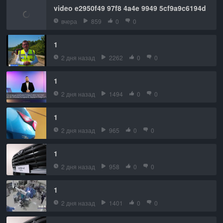
video e2950f49 97f8 4a4e 9949 5cf9a9c6194d
вчера
859
0
0
1
2 дня назад
2262
0
0
1
2 дня назад
1494
0
0
1
2 дня назад
965
0
0
1
2 дня назад
958
0
0
1
2 дня назад
1401
0
0