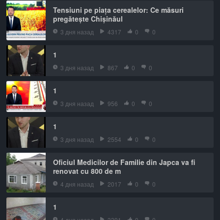
Tensiuni pe piața cerealelor: Ce măsuri
pregătește Chișinăul
3 дня назад
4317
0
0
1
3 дня назад
867
0
0
1
3 дня назад
956
0
0
1
3 дня назад
2554
0
0
Oficiul Medicilor de Familie din Japca va fi
renovat cu 800 de m
4 дня назад
2017
0
0
1
4 дня назад
3391
0
0