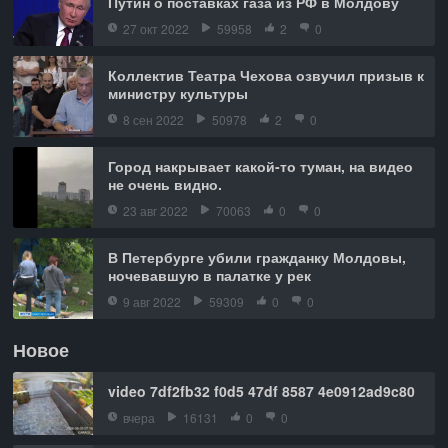
Путин о поставках газа из РФ в Молдову
27 окт 2022
59958
2
0
Коллектив Театра Чехова озвучил призыв к
министру культуры
8 сен 2022
50978
2
0
Город накрывает какой-то туман, на видео
не очень видно.
23 авг 2022
70063
0
0
В Петербурге убили гражданку Молдовы,
ночевавшую в палатке у рек
9 авг 2022
59309
0
0
Новое
video 7df2fb32 f0d5 47df 8587 4e0912ad9c80
вчера
16131
0
0