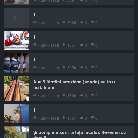
1
4 дня назад
3385
0
0
1
4 дня назад
1854
0
0
1
4 дня назад
3256
0
0
Alte 5 fântâni arteziene (sonde) au fost
reabilitate
4 дня назад
1869
0
0
1
4 дня назад
1684
0
0
Și pompierii sunt la fața locului. Revenim cu
detalii.