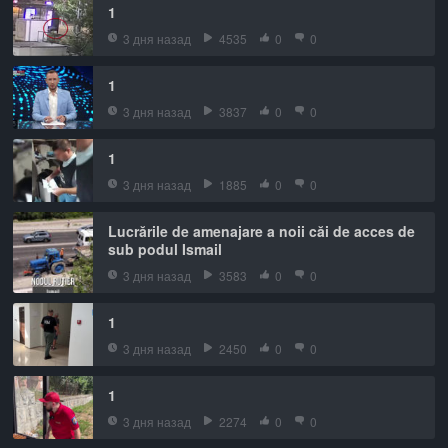
1
3 дня назад
4535
0
0
1
3 дня назад
3837
0
0
1
3 дня назад
1885
0
0
Lucrările de amenajare a noii căi de acces de
sub podul Ismail
3 дня назад
3583
0
0
1
3 дня назад
2450
0
0
1
3 дня назад
2274
0
0