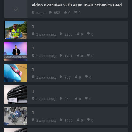
video e2950f49 97f8 4a4e 9949 5cf9a9c6194d
вчера
853
0
0
1
2 дня назад
2255
0
0
1
2 дня назад
1494
0
0
1
2 дня назад
958
0
0
1
2 дня назад
951
0
0
1
2 дня назад
1400
0
0