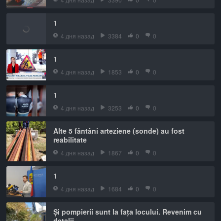
1
4 дня назад
3384
0
0
1
4 дня назад
1853
0
0
1
4 дня назад
3253
0
0
Alte 5 fântâni arteziene (sonde) au fost
reabilitate
4 дня назад
1867
0
0
1
4 дня назад
1684
0
0
Și pompierii sunt la fața locului. Revenim cu
detalii.