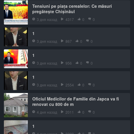
Tensiuni pe piața cerealelor: Ce măsuri
pregătește Chișinăul
3 дня назад
4317
0
0
1
3 дня назад
867
0
0
1
3 дня назад
956
0
0
1
3 дня назад
2554
0
0
Oficiul Medicilor de Familie din Japca va fi
renovat cu 800 de m
4 дня назад
2011
0
0
1
4 дня назад
3390
0
0