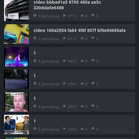
video bbbad1a2 9765 485a aa5c
320dda5e6498
2 дня назад
9710
0
0
video 166a2554 fa84 4f8f 857f bf6e94695afa
2 дня назад
9713
0
0
1
2 дня назад
5633
0
0
1
2 дня назад
2541
0
0
1
2 дня назад
2058
0
0
1
2 дня назад
1853
0
0