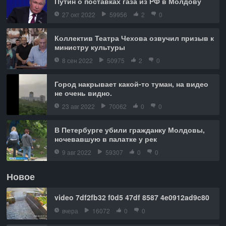
Путин о поставках газа из РФ в Молдову
27 окт 2022
59956
2
0
Коллектив Театра Чехова озвучил призыв к
министру культуры
8 сен 2022
50975
2
0
Город накрывает какой-то туман, на видео
не очень видно.
23 авг 2022
70062
0
0
В Петербурге убили гражданку Молдовы,
ночевавшую в палатке у рек
9 авг 2022
59307
0
0
Новое
video 7df2fb32 f0d5 47df 8587 4e0912ad9c80
вчера
16072
0
0