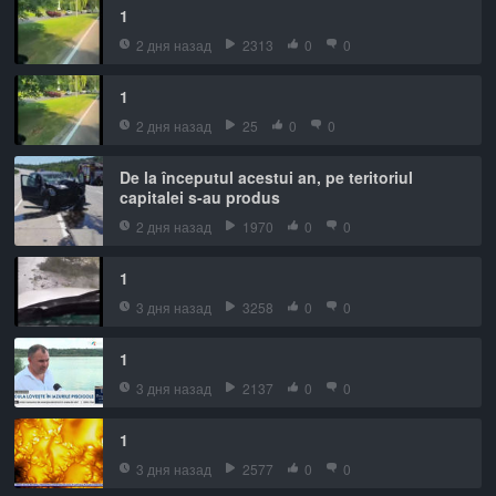
1
2 дня назад
2313
0
0
1
2 дня назад
25
0
0
De la începutul acestui an, pe teritoriul
capitalei s-au produs
2 дня назад
1970
0
0
1
3 дня назад
3258
0
0
1
3 дня назад
2137
0
0
1
3 дня назад
2577
0
0