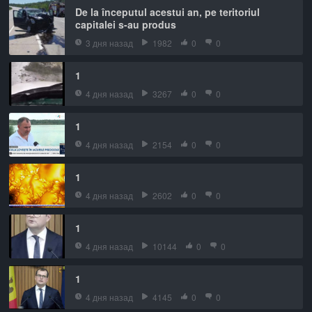
De la începutul acestui an, pe teritoriul
capitalei s-au produs
3 дня назад
1982
0
0
1
4 дня назад
3267
0
0
1
4 дня назад
2154
0
0
1
4 дня назад
2602
0
0
1
4 дня назад
10144
0
0
1
4 дня назад
4145
0
0