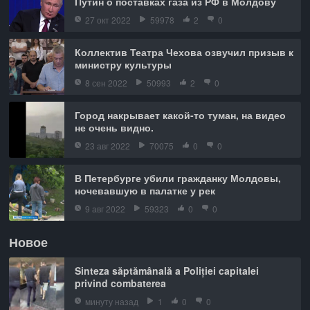
Путин о поставках газа из РФ в Молдову
27 окт 2022
59978
2
0
Коллектив Театра Чехова озвучил призыв к
министру культуры
8 сен 2022
50993
2
0
Город накрывает какой-то туман, на видео
не очень видно.
23 авг 2022
70075
0
0
В Петербурге убили гражданку Молдовы,
ночевавшую в палатке у рек
9 авг 2022
59323
0
0
Новое
Sinteza săptămânală a Poliției capitalei
privind combaterea
минуту назад
1
0
0