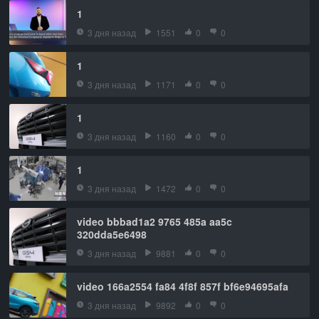
1
3 дня назад
1551
0
0
1
3 дня назад
1171
0
0
1
3 дня назад
1160
0
0
1
3 дня назад
1472
0
0
video bbbad1a2 9765 485a aa5c
320dda5e6498
3 дня назад
9881
0
0
video 166a2554 fa84 4f8f 857f bf6e94695afa
3 дня назад
9892
0
0