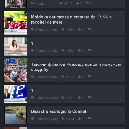
4 часа назад
1542
0
0
Moldova estimează o creștere de 17,5% a
recoltei de mere
5 часов назад
1651
0
0
1
5 часов назад
1658
0
0
Тысячи фанатов Роналду пришли на чужую
свадьбу
5 часов назад
8629
0
0
1
5 часов назад
2975
0
0
Dezastru ecologic la Comrat
5 часов назад
5814
0
0