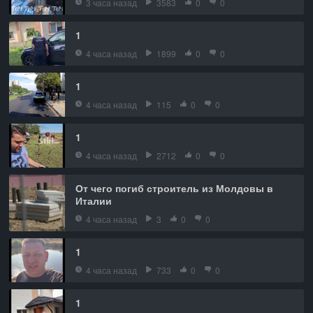
3 часа назад
3583
0
0
1
4 часа назад
1899
0
0
1
4 часа назад
115
0
0
1
4 часа назад
2712
0
0
От чего погиб строитель из Молдовы в
Италии
4 часа назад
3
0
0
1
4 часа назад
733
0
0
1