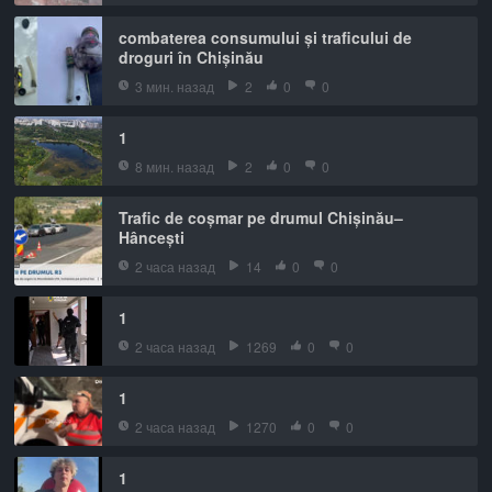
combaterea consumului și traficului de
droguri în Chișinău
3 мин. назад
2
0
0
1
8 мин. назад
2
0
0
Trafic de coșmar pe drumul Chișinău–
Hâncești
2 часа назад
14
0
0
1
2 часа назад
1269
0
0
1
2 часа назад
1270
0
0
1