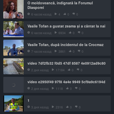
O moldoveancă, indignată la Forumul
Diasporei
6 часов назад
4
0
0
Vasile Tofan a gustat zeama și a cântat la nai
6 часов назад
6934
0
0
Vasile Tofan, după incidentul de la Crocmaz
7 часов назад
3861
0
0
video 7df2fb32 f0d5 47df 8587 4e0912ad9c80
2 дня назад
17184
0
0
video e2950f49 97f8 4a4e 9949 5cf9a9c6194d
2 дня назад
1118
0
0
1
3 дня назад
2316
0
0