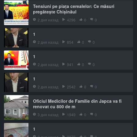
Tensiuni pe piața cerealelor: Ce măsuri
pregătește Chișinăul
2 дня назад
4296
0
0
1
2 дня назад
854
0
0
1
2 дня назад
941
0
0
1
2 дня назад
2542
0
0
Oficiul Medicilor de Familie din Japca va fi
renovat cu 800 de m
3 дня назад
1949
0
0
1
3 дня назад
3373
0
0