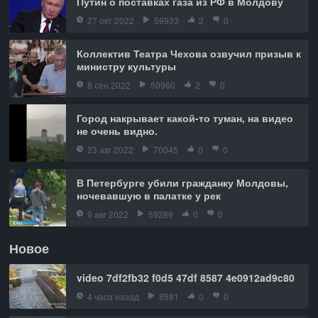
Путин о поставках газа из РФ в Молдову
27 окт 2022
59933
2
0
Коллектив Театра Чехова озвучил призыв к
министру культуры
8 сен 2022
50960
2
0
Город накрывает какой-то туман, на видео
не очень видно.
23 авг 2022
70045
0
0
В Петербурге убили гражданку Молдовы,
ночевавшую в палатке у рек
9 авг 2022
59289
0
0
Новое
video 7df2fb32 f0d5 47df 8587 4e0912ad9c80
4 часа назад
8581
0
0