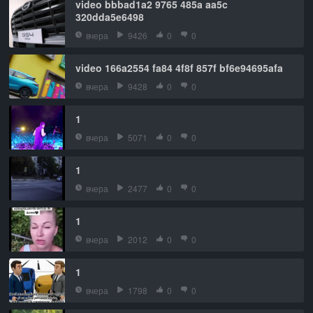
video bbbad1a2 9765 485a aa5c
320dda5e6498
вчера
9426
0
0
video 166a2554 fa84 4f8f 857f bf6e94695afa
вчера
9428
0
0
1
вчера
5071
0
0
1
вчера
2477
0
0
1
вчера
2012
0
0
1
вчера
1798
0
0