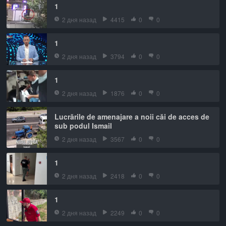
1
2 дня назад
4415
0
0
1
2 дня назад
3794
0
0
1
2 дня назад
1876
0
0
Lucrările de amenajare a noii căi de acces de
sub podul Ismail
2 дня назад
3567
0
0
1
2 дня назад
2418
0
0
1
2 дня назад
2249
0
0