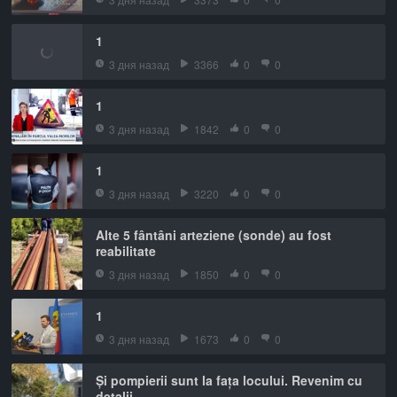
1
3 дня назад
3366
0
0
1
3 дня назад
1842
0
0
1
3 дня назад
3220
0
0
Alte 5 fântâni arteziene (sonde) au fost
reabilitate
3 дня назад
1850
0
0
1
3 дня назад
1673
0
0
Și pompierii sunt la fața locului. Revenim cu
detalii.