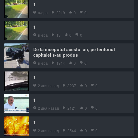
1
вчера
2219
0
0
1
вчера
13
0
0
De la începutul acestui an, pe teritoriul
capitalei s-au produs
вчера
1914
0
0
1
2 дня назад
3237
0
0
1
2 дня назад
2121
0
0
1
2 дня назад
2544
0
0