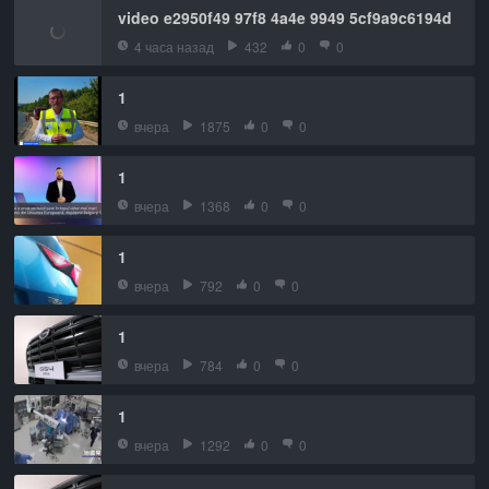
video e2950f49 97f8 4a4e 9949 5cf9a9c6194d
4 часа назад
432
0
0
1
вчера
1875
0
0
1
вчера
1368
0
0
1
вчера
792
0
0
1
вчера
784
0
0
1
вчера
1292
0
0