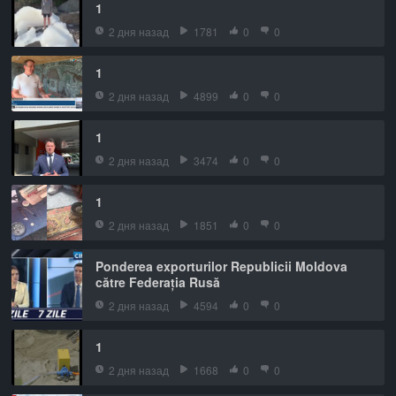
1
2 дня назад
1781
0
0
1
2 дня назад
4899
0
0
1
2 дня назад
3474
0
0
1
2 дня назад
1851
0
0
Ponderea exporturilor Republicii Moldova
către Federația Rusă
2 дня назад
4594
0
0
1
2 дня назад
1668
0
0