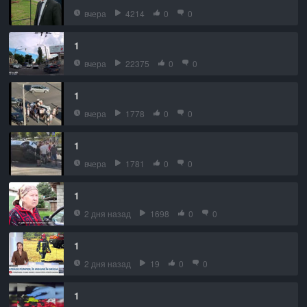
вчера
4214
0
0
1
вчера
22375
0
0
1
вчера
1778
0
0
1
вчера
1781
0
0
1
2 дня назад
1698
0
0
1
2 дня назад
19
0
0
1