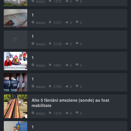
вчера
1472
0
0
1
вчера
3127
0
0
1
вчера
3128
0
0
1
вчера
1651
0
0
1
вчера
2793
0
0
Alte 5 fântâni arteziene (sonde) au fost
reabilitate
вчера
1416
0
0
1