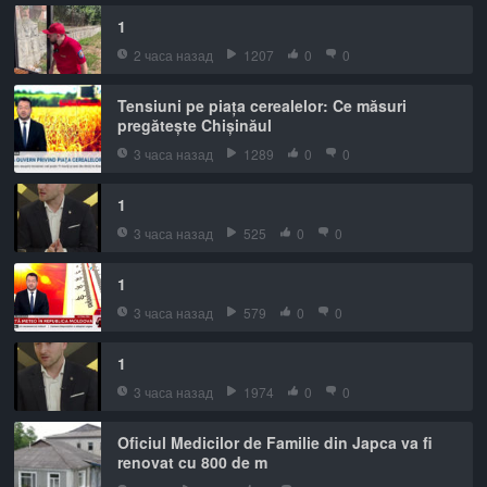
1
2 часа назад
1207
0
0
Tensiuni pe piața cerealelor: Ce măsuri
pregătește Chișinăul
3 часа назад
1289
0
0
1
3 часа назад
525
0
0
1
3 часа назад
579
0
0
1
3 часа назад
1974
0
0
Oficiul Medicilor de Familie din Japca va fi
renovat cu 800 de m