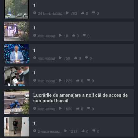
1
34 мин. назад
703
0
0
1
час назад
10
0
0
1
час назад
758
0
0
1
час назад
1229
0
0
Lucrările de amenajare a noii căi de acces de
sub podul Ismail
час назад
1690
0
0
1
2 часа назад
1213
0
0