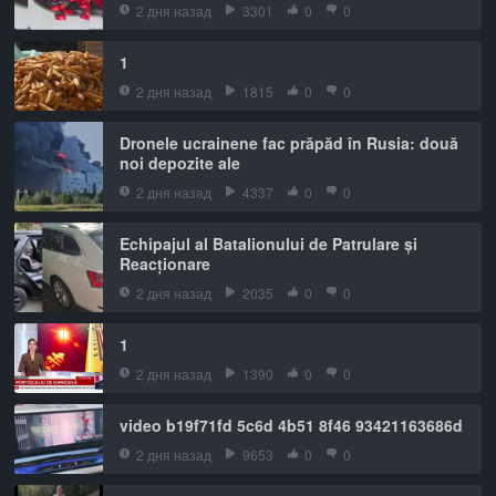
2 дня назад
3301
0
0
1
2 дня назад
1815
0
0
Dronele ucrainene fac prăpăd în Rusia: două
noi depozite ale
2 дня назад
4337
0
0
Echipajul al Batalionului de Patrulare și
Reacționare
2 дня назад
2035
0
0
1
2 дня назад
1390
0
0
video b19f71fd 5c6d 4b51 8f46 93421163686d
2 дня назад
9653
0
0