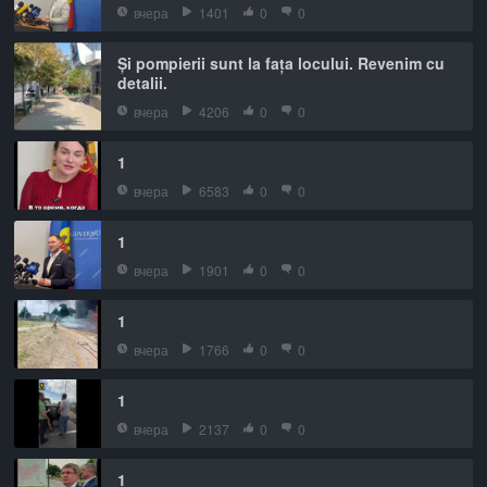
вчера
1401
0
0
Și pompierii sunt la fața locului. Revenim cu
detalii.
вчера
4206
0
0
1
вчера
6583
0
0
1
вчера
1901
0
0
1
вчера
1766
0
0
1
вчера
2137
0
0
1