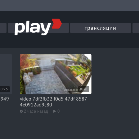
трансляции
0:25
0:30
9949
video 7df2fb32 f0d5 47df 8587
4e0912ad9c80
2 часа назад
0