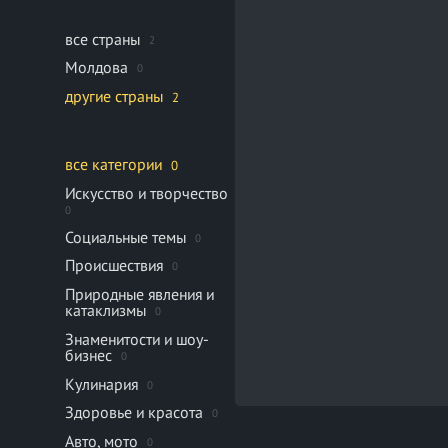
все страны
2
Молдова
0
другие страны
2
все категории
0
Искусство и творчество
0
Социальные темы
0
Происшествия
0
Природные явления и
катаклизмы
0
Знаменитости и шоу-
бизнес
0
Кулинария
0
Здоровье и красота
0
Авто, мото
0