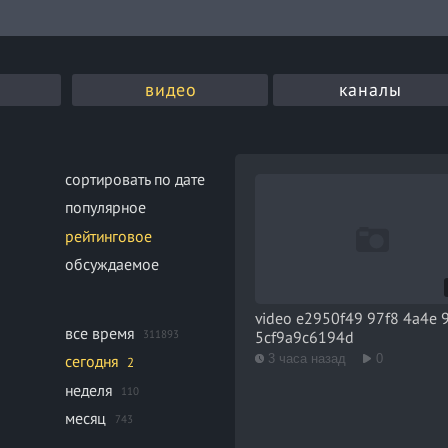
видео
каналы
сортировать по дате
популярное
рейтинговое
обсуждаемое
video e2950f49 97f8 4a4e 
все время
311893
5cf9a9c6194d
3 часа назад
0
сегодня
2
неделя
110
месяц
743