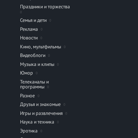
Праздники и торжества
0
Семья и дети
0
Реклама
0
Новости
0
Кино, мультфильмы
0
Видеоблоги
0
Музыка и клипы
0
Юмор
0
Телеканалы и
программы
0
Разное
0
Друзья и знакомые
0
Игры и развлечения
0
Наука и техника
0
Эротика
0