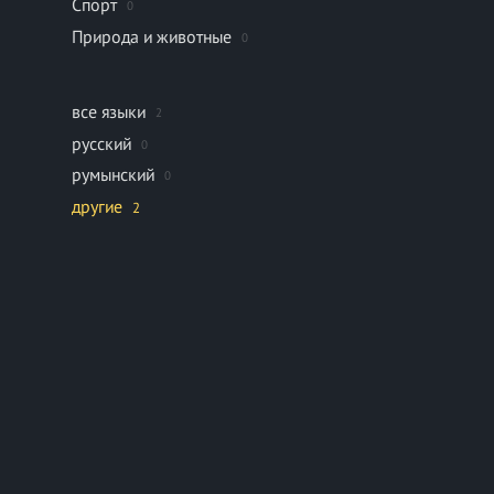
Спорт
0
Природа и животные
0
все языки
2
русский
0
румынский
0
другие
2