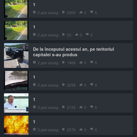
1
2 дня назад
2309
0
0
1
2 дня назад
23
0
0
De la începutul acestui an, pe teritoriul
capitalei s-au produs
2 дня назад
1968
0
0
1
3 дня назад
3258
0
0
1
3 дня назад
2133
0
0
1
3 дня назад
2576
0
0