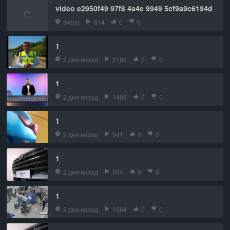
video e2950f49 97f8 4a4e 9949 5cf9a9c6194d
вчера
814
0
0
1
2 дня назад
2199
0
0
1
2 дня назад
1488
0
0
1
2 дня назад
941
0
0
1
2 дня назад
934
0
0
1
2 дня назад
1394
0
0