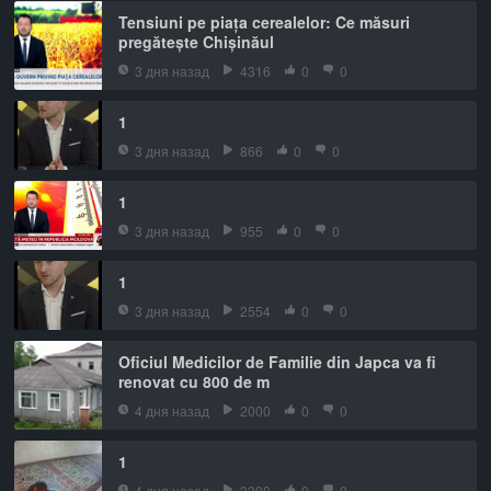
Tensiuni pe piața cerealelor: Ce măsuri
pregătește Chișinăul
3 дня назад
4316
0
0
1
3 дня назад
866
0
0
1
3 дня назад
955
0
0
1
3 дня назад
2554
0
0
Oficiul Medicilor de Familie din Japca va fi
renovat cu 800 de m
4 дня назад
2000
0
0
1
4 дня назад
3390
0
0