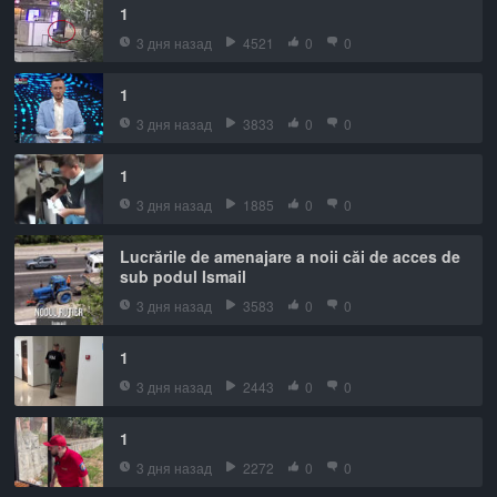
1
3 дня назад
4521
0
0
1
3 дня назад
3833
0
0
1
3 дня назад
1885
0
0
Lucrările de amenajare a noii căi de acces de
sub podul Ismail
3 дня назад
3583
0
0
1
3 дня назад
2443
0
0
1
3 дня назад
2272
0
0