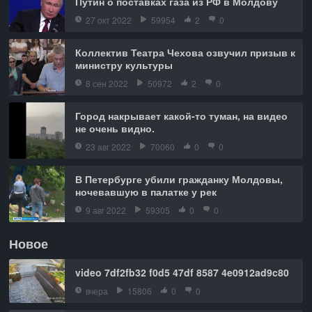
Путин о поставках газа из РФ в Молдову
27 окт 2022
59954
2
0
Коллектив Театра Чехова озвучил призыв к
министру культуры
8 сен 2022
50972
2
0
Город накрывает какой-то туман, на видео
не очень видно.
23 авг 2022
70060
0
0
В Петербурге убили гражданку Молдовы,
ночевавшую в палатке у рек
9 авг 2022
59305
0
0
Новое
video 7df2fb32 f0d5 47df 8587 4e0912ad9c80
вчера
15806
0
0