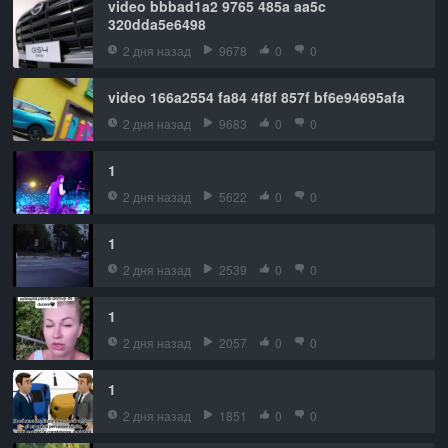
video bbbad1a2 9765 485a aa5c
320dda5e6498
2 дня назад
9678
0
0
video 166a2554 fa84 4f8f 857f bf6e94695afa
2 дня назад
9683
0
0
1
2 дня назад
5622
0
0
1
2 дня назад
2539
0
0
1
2 дня назад
2057
0
0
1
2 дня назад
1851
0
0