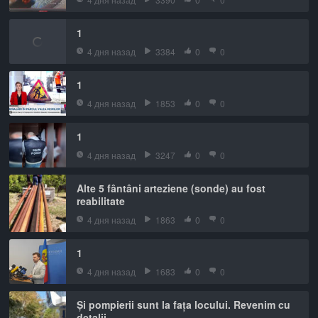
1
4 дня назад
3384
0
0
1
4 дня назад
1853
0
0
1
4 дня назад
3247
0
0
Alte 5 fântâni arteziene (sonde) au fost
reabilitate
4 дня назад
1863
0
0
1
4 дня назад
1683
0
0
Și pompierii sunt la fața locului. Revenim cu
detalii.