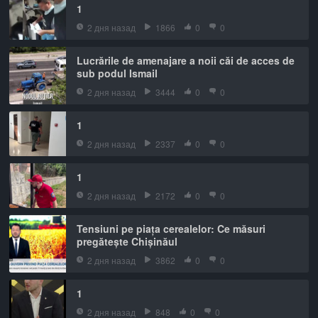
1
2 дня назад
1866
0
0
Lucrările de amenajare a noii căi de acces de
sub podul Ismail
2 дня назад
3444
0
0
1
2 дня назад
2337
0
0
1
2 дня назад
2172
0
0
Tensiuni pe piața cerealelor: Ce măsuri
pregătește Chișinăul
2 дня назад
3862
0
0
1
2 дня назад
848
0
0