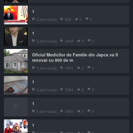
1
2 дня назад
928
0
0
1
2 дня назад
2498
0
0
Oficiul Medicilor de Familie din Japca va fi
renovat cu 800 de m
3 дня назад
1901
0
0
1
3 дня назад
3364
0
0
1
3 дня назад
3360
0
0
1
3 дня назад
1822
0
0