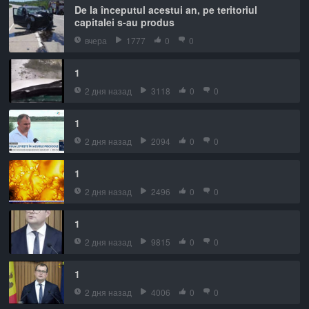
De la începutul acestui an, pe teritoriul
capitalei s-au produs
вчера
1777
0
0
1
2 дня назад
3118
0
0
1
2 дня назад
2094
0
0
1
2 дня назад
2496
0
0
1
2 дня назад
9815
0
0
1
2 дня назад
4006
0
0