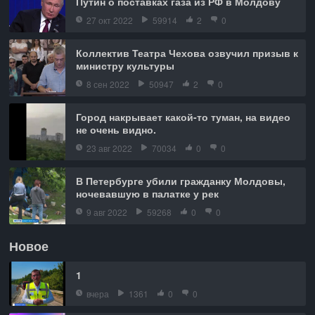
Путин о поставках газа из РФ в Молдову
27 окт 2022
59914
2
0
Коллектив Театра Чехова озвучил призыв к
министру культуры
8 сен 2022
50947
2
0
Город накрывает какой-то туман, на видео
не очень видно.
23 авг 2022
70034
0
0
В Петербурге убили гражданку Молдовы,
ночевавшую в палатке у рек
9 авг 2022
59268
0
0
Новое
1
вчера
1361
0
0