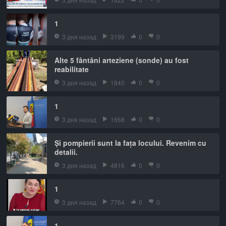
1
3 дня назад
3199
0
0
Alte 5 fântâni arteziene (sonde) au fost
reabilitate
3 дня назад
1840
0
0
1
3 дня назад
1668
0
0
Și pompierii sunt la fața locului. Revenim cu
detalii.
3 дня назад
4816
0
0
1
3 дня назад
7764
0
0
1