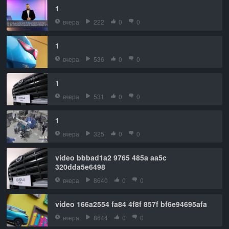
1
вчера
222
0
0
1
вчера
536
0
0
1
вчера
531
0
0
1
вчера
325
0
0
video bbbad1a2 9765 485a aa5c
320dda5e6498
вчера
8640
0
0
video 166a2554 fa84 4f8f 857f bf6e94695afa
вчера
8644
0
0