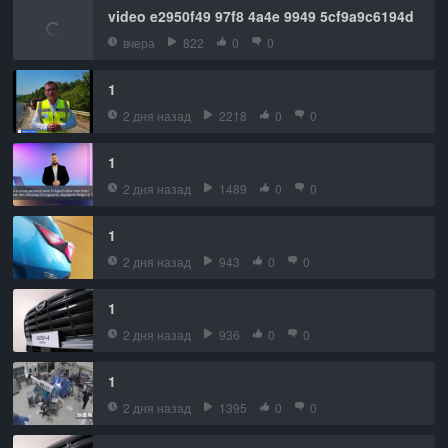
video e2950f49 97f8 4a4e 9949 5cf9a9c6194d
вчера
822
0
0
1
2 дня назад
2218
0
0
1
2 дня назад
1489
0
0
1
2 дня назад
943
0
0
1
2 дня назад
936
0
0
1
2 дня назад
1395
0
0