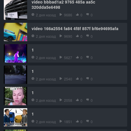
video bbbad1a2 9765 485a aa5c
320dda5e6498
2 дня назад
9686
0
0
video 166a2554 fa84 4f8f 857f bf6e94695afa
2 дня назад
9690
0
0
1
2 дня назад
5627
0
0
1
2 дня назад
2540
0
0
1
2 дня назад
2058
0
0
1
2 дня назад
1851
0
0