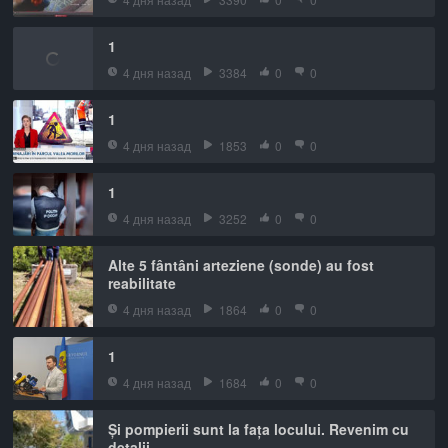
1
4 дня назад
3384
0
0
1
4 дня назад
1853
0
0
1
4 дня назад
3252
0
0
Alte 5 fântâni arteziene (sonde) au fost
reabilitate
4 дня назад
1864
0
0
1
4 дня назад
1684
0
0
Și pompierii sunt la fața locului. Revenim cu
detalii.