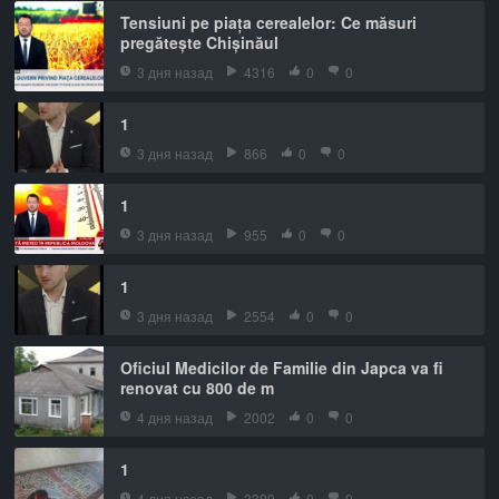
Tensiuni pe piața cerealelor: Ce măsuri
pregătește Chișinăul
3 дня назад
4316
0
0
1
3 дня назад
866
0
0
1
3 дня назад
955
0
0
1
3 дня назад
2554
0
0
Oficiul Medicilor de Familie din Japca va fi
renovat cu 800 de m
4 дня назад
2002
0
0
1
4 дня назад
3390
0
0