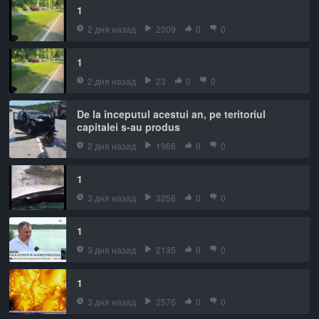
1
2 дня назад
2309
0
0
1
2 дня назад
23
0
0
De la începutul acestui an, pe teritoriul
capitalei s-au produs
2 дня назад
1968
0
0
1
3 дня назад
3258
0
0
1
3 дня назад
2135
0
0
1
3 дня назад
2576
0
0