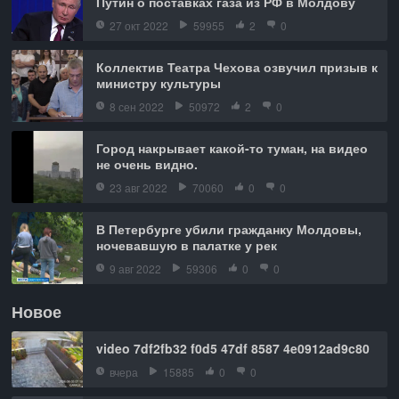
Путин о поставках газа из РФ в Молдову
27 окт 2022
59955
2
0
Коллектив Театра Чехова озвучил призыв к
министру культуры
8 сен 2022
50972
2
0
Город накрывает какой-то туман, на видео
не очень видно.
23 авг 2022
70060
0
0
В Петербурге убили гражданку Молдовы,
ночевавшую в палатке у рек
9 авг 2022
59306
0
0
Новое
video 7df2fb32 f0d5 47df 8587 4e0912ad9c80
вчера
15885
0
0