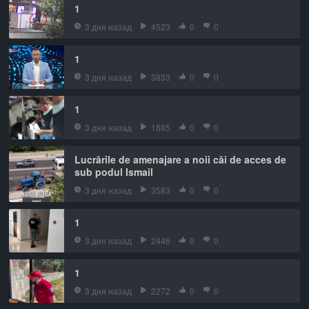
1
3 дня назад
4523
0
0
1
3 дня назад
3833
0
0
1
3 дня назад
1885
0
0
Lucrările de amenajare a noii căi de acces de
sub podul Ismail
3 дня назад
3583
0
0
1
3 дня назад
2446
0
0
1
3 дня назад
2272
0
0