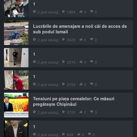
1
2 дня назад
1864
0
0
Lucrările de amenajare a noii căi de acces de
sub podul Ismail
2 дня назад
3423
0
0
1
2 дня назад
2316
0
0
1
2 дня назад
2155
0
0
Tensiuni pe piața cerealelor: Ce măsuri
pregătește Chișinăul
2 дня назад
3720
0
0
1
2 дня назад
848
0
0