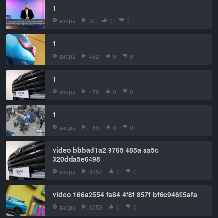
1
вчера
30
0
0
1
вчера
482
0
0
1
вчера
478
0
0
1
вчера
185
0
0
video bbbad1a2 9765 485a aa5c
320dda5e6498
вчера
8550
0
0
video 166a2554 fa84 4f8f 857f bf6e94695afa
вчера
8558
0
0