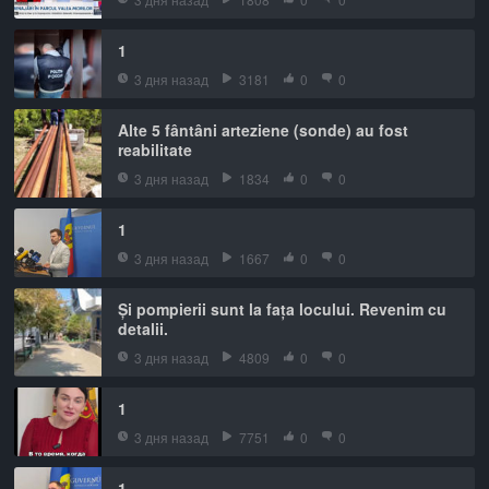
1
3 дня назад
3181
0
0
Alte 5 fântâni arteziene (sonde) au fost
reabilitate
3 дня назад
1834
0
0
1
3 дня назад
1667
0
0
Și pompierii sunt la fața locului. Revenim cu
detalii.
3 дня назад
4809
0
0
1
3 дня назад
7751
0
0
1