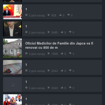
1
2 дня назад
928
0
0
1
2 дня назад
2485
0
0
Oficiul Medicilor de Familie din Japca va fi
renovat cu 800 de m
3 дня назад
1898
0
0
1
3 дня назад
3344
0
0
1
3 дня назад
3340
0
0
1
3 дня назад
1808
0
0