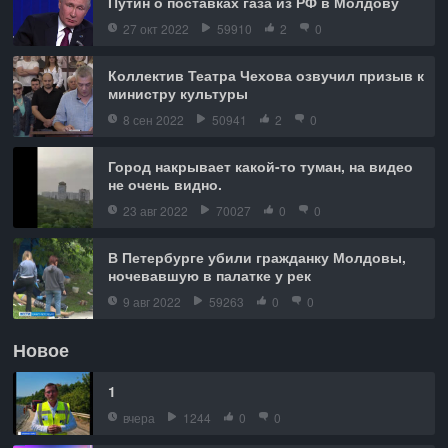
Путин о поставках газа из РФ в Молдову
27 окт 2022
59910
2
0
Коллектив Театра Чехова озвучил призыв к
министру культуры
8 сен 2022
50941
2
0
Город накрывает какой-то туман, на видео
не очень видно.
23 авг 2022
70027
0
0
В Петербурге убили гражданку Молдовы,
ночевавшую в палатке у рек
9 авг 2022
59263
0
0
Новое
1
вчера
1244
0
0