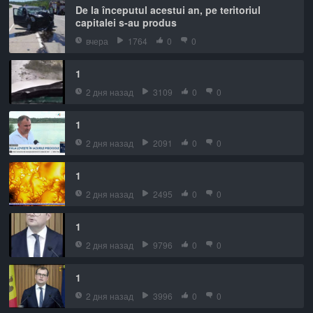
De la începutul acestui an, pe teritoriul
capitalei s-au produs
вчера
1764
0
0
1
2 дня назад
3109
0
0
1
2 дня назад
2091
0
0
1
2 дня назад
2495
0
0
1
2 дня назад
9796
0
0
1
2 дня назад
3996
0
0