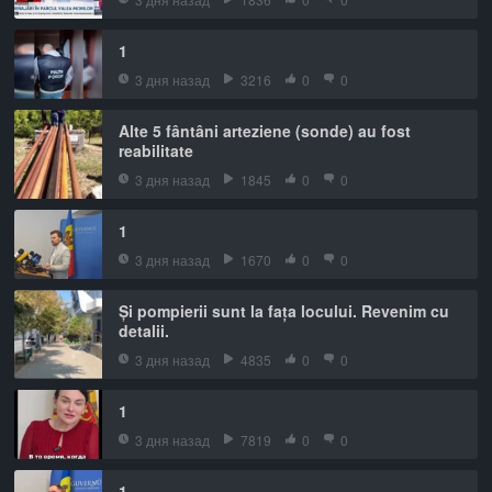
1
3 дня назад
3216
0
0
Alte 5 fântâni arteziene (sonde) au fost
reabilitate
3 дня назад
1845
0
0
1
3 дня назад
1670
0
0
Și pompierii sunt la fața locului. Revenim cu
detalii.
3 дня назад
4835
0
0
1
3 дня назад
7819
0
0
1