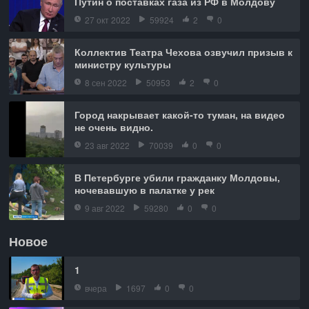
Путин о поставках газа из РФ в Молдову
27 окт 2022
59924
2
0
Коллектив Театра Чехова озвучил призыв к
министру культуры
8 сен 2022
50953
2
0
Город накрывает какой-то туман, на видео
не очень видно.
23 авг 2022
70039
0
0
В Петербурге убили гражданку Молдовы,
ночевавшую в палатке у рек
9 авг 2022
59280
0
0
Новое
1
вчера
1697
0
0