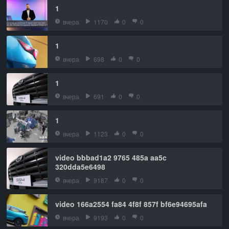
1
вчера
1170
0
0
1
вчера
698
0
0
1
вчера
691
0
0
1
вчера
1123
0
0
video bbbad1a2 9765 485a aa5c
320dda5e6498
вчера
9187
0
0
video 166a2554 fa84 4f8f 857f bf6e94695afa
вчера
9193
0
0