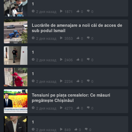
1
2 дня назад
1871
0
0
Lucrările de amenajare a noii căi de acces de
sub podul Ismail
2 дня назад
3553
0
0
1
2 дня назад
2406
0
0
1
2 дня назад
2234
0
0
Tensiuni pe piața cerealelor: Ce măsuri
pregătește Chișinăul
2 дня назад
4273
0
0
1
2 дня назад
849
0
0