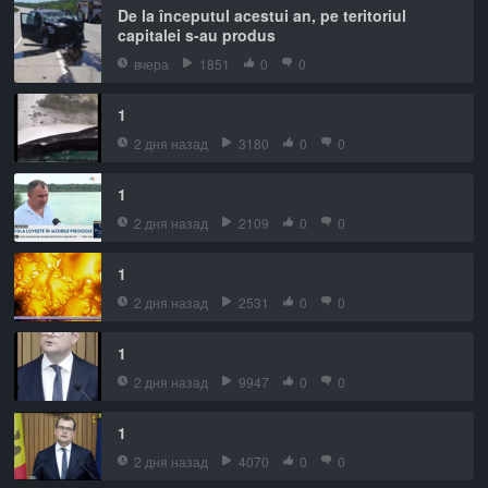
De la începutul acestui an, pe teritoriul
capitalei s-au produs
вчера
1851
0
0
1
2 дня назад
3180
0
0
1
2 дня назад
2109
0
0
1
2 дня назад
2531
0
0
1
2 дня назад
9947
0
0
1
2 дня назад
4070
0
0