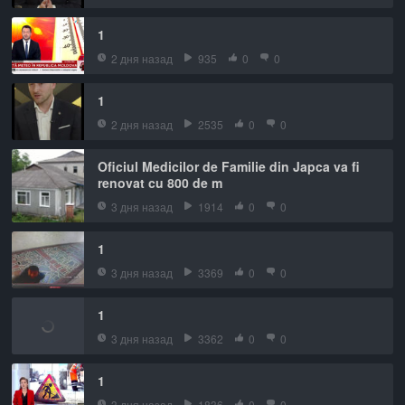
1
2 дня назад
935
0
0
1
2 дня назад
2535
0
0
Oficiul Medicilor de Familie din Japca va fi
renovat cu 800 de m
3 дня назад
1914
0
0
1
3 дня назад
3369
0
0
1
3 дня назад
3362
0
0
1
3 дня назад
1836
0
0