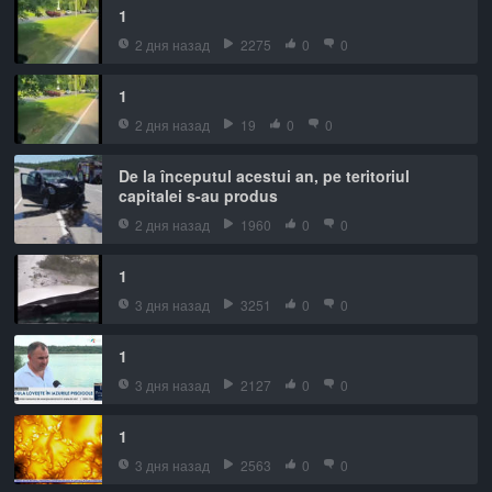
1
2 дня назад
2275
0
0
1
2 дня назад
19
0
0
De la începutul acestui an, pe teritoriul
capitalei s-au produs
2 дня назад
1960
0
0
1
3 дня назад
3251
0
0
1
3 дня назад
2127
0
0
1
3 дня назад
2563
0
0