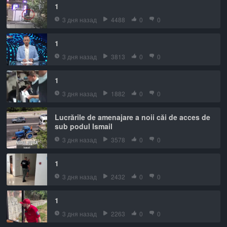
1
3 дня назад
4488
0
0
1
3 дня назад
3813
0
0
1
3 дня назад
1882
0
0
Lucrările de amenajare a noii căi de acces de
sub podul Ismail
3 дня назад
3578
0
0
1
3 дня назад
2432
0
0
1
3 дня назад
2263
0
0