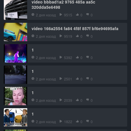
video bbbad1a2 9765 485a aa5c
320dda5e6498
2 дня назад
9515
0
0
video 166a2554 fa84 4f8f 857f bf6e94695afa
2 дня назад
9519
0
0
1
2 дня назад
5392
0
0
1
2 дня назад
2501
0
0
1
2 дня назад
2039
0
0
1
2 дня назад
1822
0
0