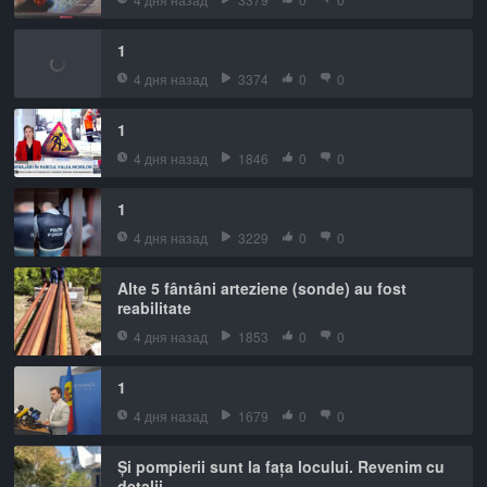
1
4 дня назад
3374
0
0
1
4 дня назад
1846
0
0
1
4 дня назад
3229
0
0
Alte 5 fântâni arteziene (sonde) au fost
reabilitate
4 дня назад
1853
0
0
1
4 дня назад
1679
0
0
Și pompierii sunt la fața locului. Revenim cu
detalii.