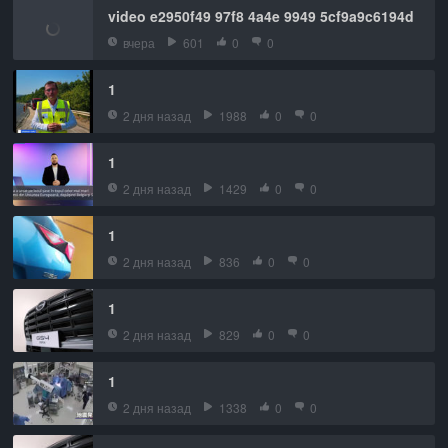
video e2950f49 97f8 4a4e 9949 5cf9a9c6194d
вчера
601
0
0
1
2 дня назад
1988
0
0
1
2 дня назад
1429
0
0
1
2 дня назад
836
0
0
1
2 дня назад
829
0
0
1
2 дня назад
1338
0
0