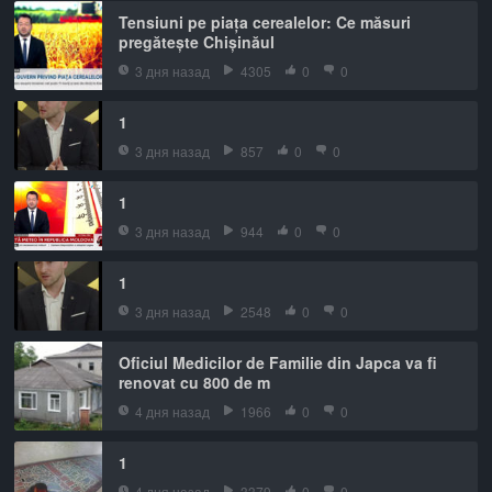
Tensiuni pe piața cerealelor: Ce măsuri
pregătește Chișinăul
3 дня назад
4305
0
0
1
3 дня назад
857
0
0
1
3 дня назад
944
0
0
1
3 дня назад
2548
0
0
Oficiul Medicilor de Familie din Japca va fi
renovat cu 800 de m
4 дня назад
1966
0
0
1
4 дня назад
3379
0
0