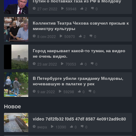
Путин о поставках газа из РФ в Молдову
27 окт 2022
59948
2
0
Коллектив Театра Чехова озвучил призыв к
министру культуры
8 сен 2022
50970
2
0
Город накрывает какой-то туман, на видео
не очень видно.
23 авг 2022
70053
0
0
В Петербурге убили гражданку Молдовы,
ночевавшую в палатке у рек
9 авг 2022
59298
0
0
Новое
video 7df2fb32 f0d5 47df 8587 4e0912ad9c80
вчера
13390
0
0