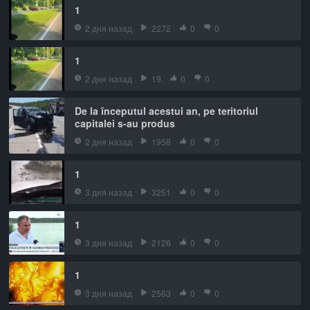
1
2 дня назад
2272
0
0
1
2 дня назад
19
0
0
De la începutul acestui an, pe teritoriul
capitalei s-au produs
2 дня назад
1958
0
0
1
3 дня назад
3251
0
0
1
3 дня назад
2126
0
0
1
3 дня назад
2563
0
0