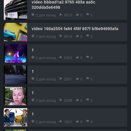
video bbbad1a2 9765 485a aa5c
320dda5e6498
2 дня назад
9510
0
0
video 166a2554 fa84 4f8f 857f bf6e94695afa
2 дня назад
9514
0
0
1
2 дня назад
5363
0
0
1
2 дня назад
2501
0
0
1
2 дня назад
2038
0
0
1
2 дня назад
1821
0
0