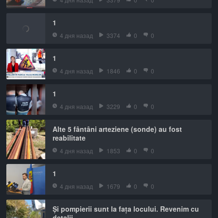
1
4 дня назад
3374
0
0
1
4 дня назад
1846
0
0
1
4 дня назад
3229
0
0
Alte 5 fântâni arteziene (sonde) au fost
reabilitate
4 дня назад
1853
0
0
1
4 дня назад
1679
0
0
Și pompierii sunt la fața locului. Revenim cu
detalii.