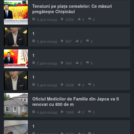
Tensiuni pe piața cerealelor: Ce măsuri
pregătește Chișinăul
3 дня назад
4304
0
0
1
3 дня назад
857
0
0
1
3 дня назад
944
0
0
1
3 дня назад
2548
0
0
Oficiul Medicilor de Familie din Japca va fi
renovat cu 800 de m
4 дня назад
1966
0
0
1
4 дня назад
3379
0
0