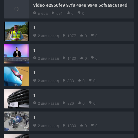
video e2950f49 97f8 4a4e 9949 5cf9a9c6194d
вчера
591
0
0
1
2 дня назад
1977
0
0
1
2 дня назад
1423
0
0
1
2 дня назад
833
0
0
1
2 дня назад
826
0
0
1
2 дня назад
1333
0
0