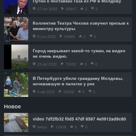
Путин о поставках газа из РФ в Молдову
27 окт 2022
59947
2
0
Коллектив Театра Чехова озвучил призыв к
министру культуры
8 сен 2022
50969
2
0
Город накрывает какой-то туман, на видео
не очень видно.
23 авг 2022
70053
0
0
В Петербурге убили гражданку Молдовы,
ночевавшую в палатке у рек
9 авг 2022
59298
0
0
Новое
video 7df2fb32 f0d5 47df 8587 4e0912ad9c80
вчера
12908
0
0