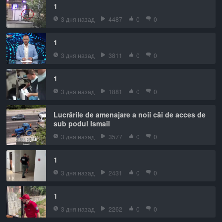
1
3 дня назад
4487
0
0
1
3 дня назад
3811
0
0
1
3 дня назад
1881
0
0
Lucrările de amenajare a noii căi de acces de
sub podul Ismail
3 дня назад
3577
0
0
1
3 дня назад
2431
0
0
1
3 дня назад
2262
0
0