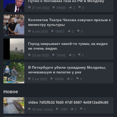
Путин о поставках газа из РФ в Молдову
27 окт 2022
59930
2
0
Коллектив Театра Чехова озвучил призыв к
министру культуры
8 сен 2022
50957
2
0
Город накрывает какой-то туман, на видео
не очень видно.
23 авг 2022
70042
0
0
В Петербурге убили гражданку Молдовы,
ночевавшую в палатке у рек
9 авг 2022
59284
0
0
Новое
video 7df2fb32 f0d5 47df 8587 4e0912ad9c80
48 мин. назад
1390
0
0