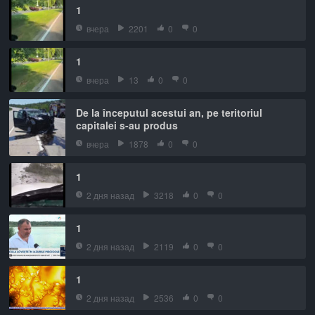
1
вчера
2201
0
0
1
вчера
13
0
0
De la începutul acestui an, pe teritoriul
capitalei s-au produs
вчера
1878
0
0
1
2 дня назад
3218
0
0
1
2 дня назад
2119
0
0
1
2 дня назад
2536
0
0