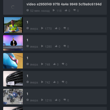
video e2950f49 97f8 4a4e 9949 5cf9a9c6194d
52 мин. назад
118
0
0
1
вчера
1770
0
0
1
вчера
1280
0
0
1
вчера
748
0
0
1
вчера
742
0
0
1
вчера
1216
0
0