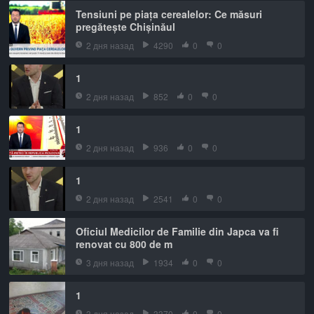
Tensiuni pe piața cerealelor: Ce măsuri
pregătește Chișinăul
2 дня назад
4290
0
0
1
2 дня назад
852
0
0
1
2 дня назад
936
0
0
1
2 дня назад
2541
0
0
Oficiul Medicilor de Familie din Japca va fi
renovat cu 800 de m
3 дня назад
1934
0
0
1
3 дня назад
3370
0
0