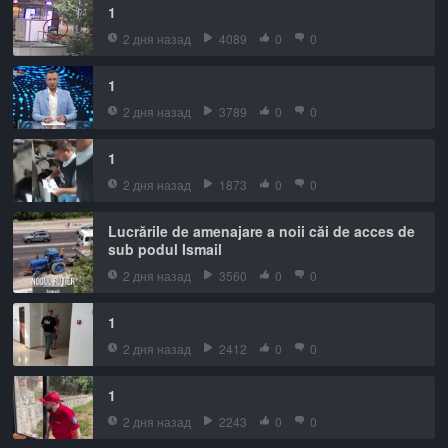
1
2 дня назад
4089
0
0
1
2 дня назад
3789
0
0
1
2 дня назад
1873
0
0
Lucrările de amenajare a noii căi de acces de
sub podul Ismail
2 дня назад
3560
0
0
1
2 дня назад
2412
0
0
1
2 дня назад
2243
0
0