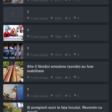
1
3 дня назад
3364
0
0
1
3 дня назад
1838
0
0
1
3 дня назад
3218
0
0
Alte 5 fântâni arteziene (sonde) au fost
reabilitate
3 дня назад
1846
0
0
1
3 дня назад
1671
0
0
Și pompierii sunt la fața locului. Revenim cu
detalii.