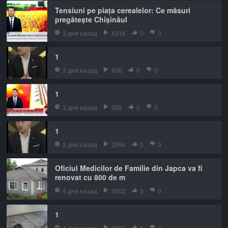
Tensiuni pe piața cerealelor: Ce măsuri
pregătește Chișinăul
3 дня назад
4316
0
0
1
3 дня назад
866
0
0
1
3 дня назад
955
0
0
1
3 дня назад
2554
0
0
Oficiul Medicilor de Familie din Japca va fi
renovat cu 800 de m
4 дня назад
2002
0
0
1
4 дня назад
3390
0
0