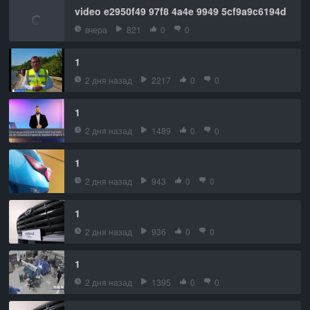
video e2950f49 97f8 4a4e 9949 5cf9a9c6194d
вчера
821
0
0
1
2 дня назад
2217
0
0
1
2 дня назад
1489
0
0
1
2 дня назад
943
0
0
1
2 дня назад
936
0
0
1
2 дня назад
1395
0
0