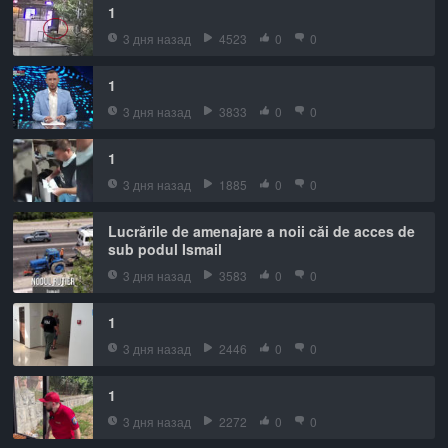
1
3 дня назад
4523
0
0
1
3 дня назад
3833
0
0
1
3 дня назад
1885
0
0
Lucrările de amenajare a noii căi de acces de
sub podul Ismail
3 дня назад
3583
0
0
1
3 дня назад
2446
0
0
1
3 дня назад
2272
0
0