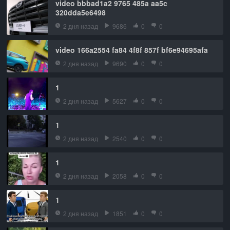
video bbbad1a2 9765 485a aa5c
320dda5e6498
2 дня назад
9686
0
0
video 166a2554 fa84 4f8f 857f bf6e94695afa
2 дня назад
9690
0
0
1
2 дня назад
5627
0
0
1
2 дня назад
2540
0
0
1
2 дня назад
2058
0
0
1
2 дня назад
1851
0
0