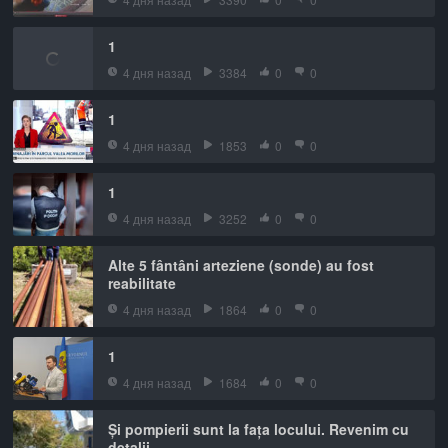
1
4 дня назад
3384
0
0
1
4 дня назад
1853
0
0
1
4 дня назад
3252
0
0
Alte 5 fântâni arteziene (sonde) au fost
reabilitate
4 дня назад
1864
0
0
1
4 дня назад
1684
0
0
Și pompierii sunt la fața locului. Revenim cu
detalii.