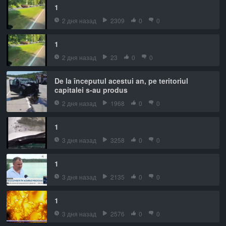
1
2 дня назад
2309
0
0
1
2 дня назад
23
0
0
De la începutul acestui an, pe teritoriul
capitalei s-au produs
2 дня назад
1968
0
0
1
3 дня назад
3258
0
0
1
3 дня назад
2135
0
0
1
3 дня назад
2576
0
0