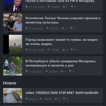
Путин о поставках газа из РФ в Молдову
27 окт 2022
59955
2
0
Коллектив Театра Чехова озвучил призыв к
министру культуры
8 сен 2022
50972
2
0
Город накрывает какой-то туман, на видео
не очень видно.
23 авг 2022
70060
0
0
В Петербурге убили гражданку Молдовы,
ночевавшую в палатке у рек
9 авг 2022
59306
0
0
Новое
video 7df2fb32 f0d5 47df 8587 4e0912ad9c80
вчера
15878
0
0