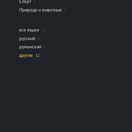
Спорт
0
Природа и животные
0
все языки
12
русский
0
румынский
0
другие
12