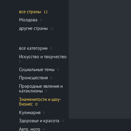
все страны
12
Молдова
0
другие страны
12
все категории
0
Искусство и творчество
0
Социальные темы
0
Происшествия
0
Природные явления и
катаклизмы
0
Знаменитости и шоу-
бизнес
0
Кулинария
0
Здоровье и красота
0
Авто, мото
0