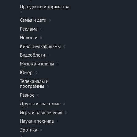
Праздники и торжества
0
Семья и дети
0
Реклама
0
Новости
0
Кино, мультфильмы
0
Видеоблоги
0
Музыка и клипы
0
Юмор
0
Телеканалы и
программы
0
Разное
0
Друзья и знакомые
0
Игры и развлечения
0
Наука и техника
0
Эротика
0