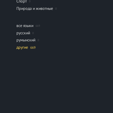
Спорт
0
Природа и животные
0
все языки
669
русский
0
румынский
0
другие
669