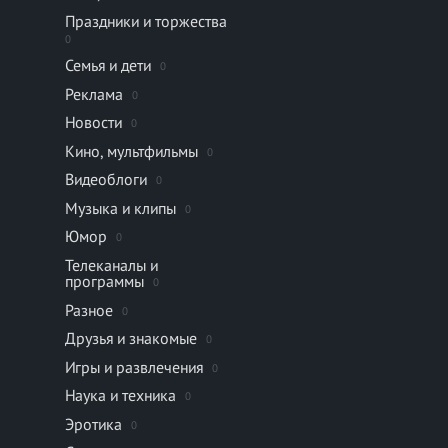
Праздники и торжества
0
Семья и дети
0
Реклама
0
Новости
0
Кино, мультфильмы
0
Видеоблоги
0
Музыка и клипы
0
Юмор
0
Телеканалы и
программы
0
Разное
0
Друзья и знакомые
0
Игры и развлечения
0
Наука и техника
0
Эротика
0