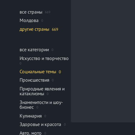
все страны
669
Молдова
0
другие страны
669
все категории
0
Искусство и творчество
0
Социальные темы
0
Происшествия
0
Природные явления и
катаклизмы
0
Знаменитости и шоу-
бизнес
0
Кулинария
0
Здоровье и красота
0
Авто, мото
0