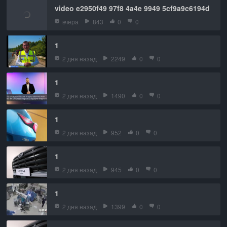
video e2950f49 97f8 4a4e 9949 5cf9a9c6194d
вчера
843
0
0
1
2 дня назад
2249
0
0
1
2 дня назад
1490
0
0
1
2 дня назад
952
0
0
1
2 дня назад
945
0
0
1
2 дня назад
1399
0
0