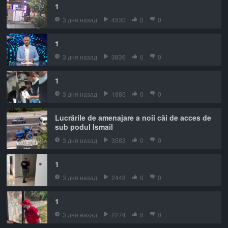
1
3 дня назад
4530
0
0
1
3 дня назад
3836
0
0
1
3 дня назад
1885
0
0
Lucrările de amenajare a noii căi de acces de
sub podul Ismail
3 дня назад
3583
0
0
1
3 дня назад
2448
0
0
1
3 дня назад
2274
0
0