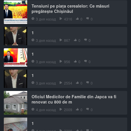
Tensiuni pe piața cerealelor: Ce măsuri
pregătește Chișinăul
3 дня назад
4316
0
0
1
3 дня назад
867
0
0
1
3 дня назад
956
0
0
1
3 дня назад
2554
0
0
Oficiul Medicilor de Familie din Japca va fi
renovat cu 800 de m
4 дня назад
2009
0
0
1
4 дня назад
3390
0
0