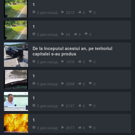
1
2 дня назад
2313
0
0
1
2 дня назад
24
0
0
De la începutul acestui an, pe teritoriul
capitalei s-au produs
2 дня назад
1970
0
0
1
3 дня назад
3258
0
0
1
3 дня назад
2137
0
0
1
3 дня назад
2577
0
0