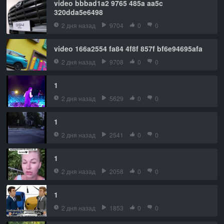
video bbbad1a2 9765 485a aa5c
320dda5e6498
2 дня назад
9704
0
0
video 166a2554 fa84 4f8f 857f bf6e94695afa
2 дня назад
9708
0
0
1
2 дня назад
5629
0
0
1
2 дня назад
2541
0
0
1
2 дня назад
2058
0
0
1
2 дня назад
1853
0
0