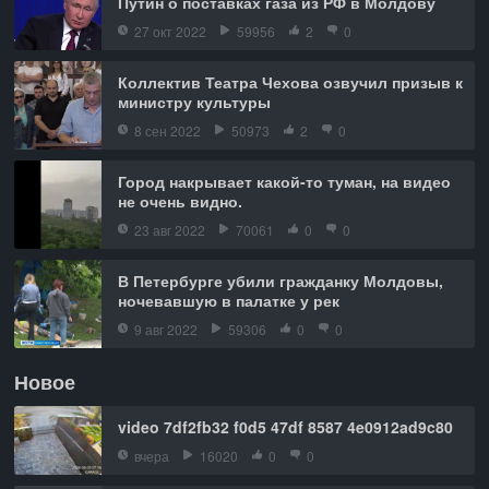
Путин о поставках газа из РФ в Молдову
27 окт 2022
59956
2
0
Коллектив Театра Чехова озвучил призыв к
министру культуры
8 сен 2022
50973
2
0
Город накрывает какой-то туман, на видео
не очень видно.
23 авг 2022
70061
0
0
В Петербурге убили гражданку Молдовы,
ночевавшую в палатке у рек
9 авг 2022
59306
0
0
Новое
video 7df2fb32 f0d5 47df 8587 4e0912ad9c80
вчера
16020
0
0