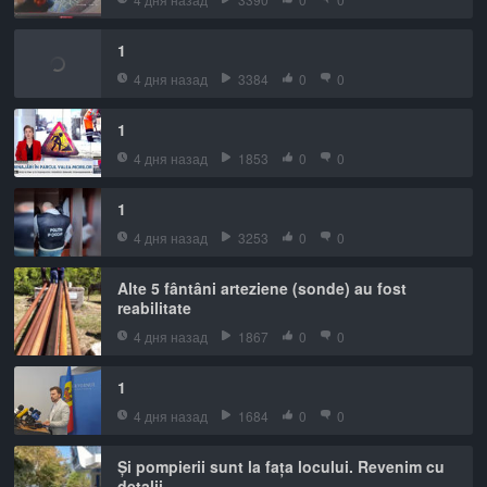
1
4 дня назад
3384
0
0
1
4 дня назад
1853
0
0
1
4 дня назад
3253
0
0
Alte 5 fântâni arteziene (sonde) au fost
reabilitate
4 дня назад
1867
0
0
1
4 дня назад
1684
0
0
Și pompierii sunt la fața locului. Revenim cu
detalii.