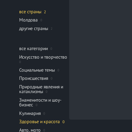
все страны
2
Молдова
0
другие страны
2
все категории
0
Искусство и творчество
0
Социальные темы
0
Происшествия
0
Природные явления и
катаклизмы
0
Знаменитости и шоу-
бизнес
0
Кулинария
0
Здоровье и красота
0
Авто, мото
0