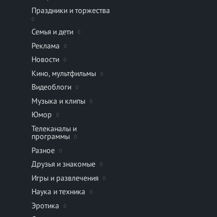
Праздники и торжества
0
Семья и дети
0
Реклама
0
Новости
0
Кино, мультфильмы
0
Видеоблоги
0
Музыка и клипы
0
Юмор
0
Телеканалы и
программы
0
Разное
0
Друзья и знакомые
0
Игры и развлечения
0
Наука и техника
0
Эротика
0