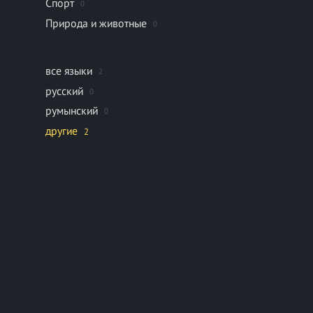
Спорт
0
Природа и животные
0
все языки
2
русский
0
румынский
0
другие
2