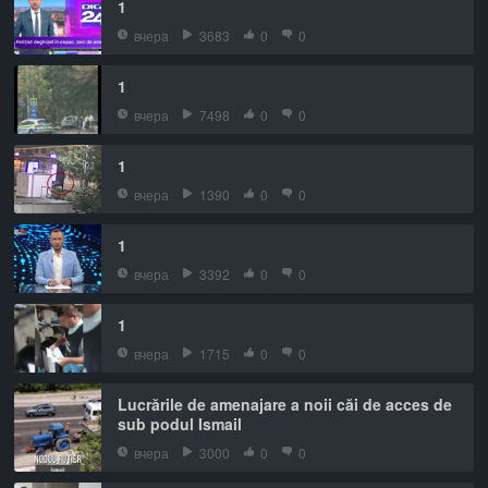
1
вчера
3683
0
0
1
вчера
7498
0
0
1
вчера
1390
0
0
1
вчера
3392
0
0
1
вчера
1715
0
0
Lucrările de amenajare a noii căi de acces de
sub podul Ismail
вчера
3000
0
0