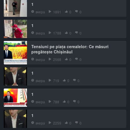
1
вчера
1891
0
0
1
вчера
1788
0
0
Tensiuni pe piața cerealelor: Ce măsuri
pregătește Chișinăul
вчера
2568
0
0
1
вчера
719
0
0
1
вчера
788
0
0
1
вчера
2259
0
0