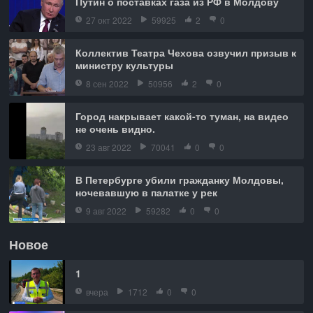
Путин о поставках газа из РФ в Молдову
27 окт 2022
59925
2
0
Коллектив Театра Чехова озвучил призыв к
министру культуры
8 сен 2022
50956
2
0
Город накрывает какой-то туман, на видео
не очень видно.
23 авг 2022
70041
0
0
В Петербурге убили гражданку Молдовы,
ночевавшую в палатке у рек
9 авг 2022
59282
0
0
Новое
1
вчера
1712
0
0