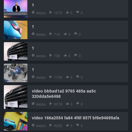
1
вчера
1215
0
0
1
вчера
714
0
0
1
вчера
708
0
0
1
вчера
1159
0
0
video bbbad1a2 9765 485a aa5c
320dda5e6498
вчера
9219
0
0
video 166a2554 fa84 4f8f 857f bf6e94695afa
вчера
9225
0
0