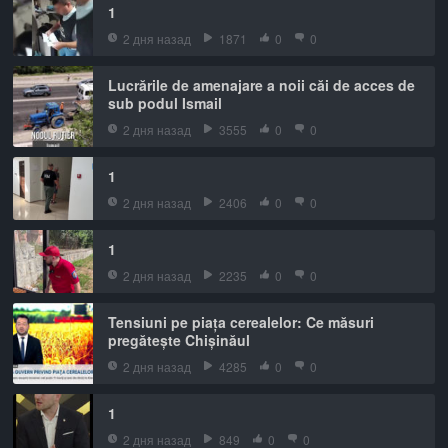
1
2 дня назад
1871
0
0
Lucrările de amenajare a noii căi de acces de
sub podul Ismail
2 дня назад
3555
0
0
1
2 дня назад
2406
0
0
1
2 дня назад
2235
0
0
Tensiuni pe piața cerealelor: Ce măsuri
pregătește Chișinăul
2 дня назад
4285
0
0
1
2 дня назад
849
0
0