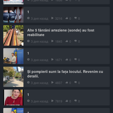
1
3 дня назад
3216
0
0
Alte 5 fântâni arteziene (sonde) au fost
reabilitate
3 дня назад
1845
0
0
1
3 дня назад
1671
0
0
Și pompierii sunt la fața locului. Revenim cu
detalii.
3 дня назад
4837
0
0
1
3 дня назад
7819
0
0
1