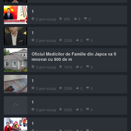
1
2 дня назад
935
0
0
1
2 дня назад
2536
0
0
Oficiul Medicilor de Familie din Japca va fi
renovat cu 800 de m
3 дня назад
1916
0
0
1
3 дня назад
3369
0
0
1
3 дня назад
3362
0
0
1
3 дня назад
1836
0
0