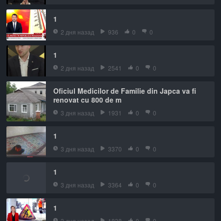
1
2 дня назад
936
0
0
1
2 дня назад
2541
0
0
Oficiul Medicilor de Familie din Japca va fi
renovat cu 800 de m
3 дня назад
1931
0
0
1
3 дня назад
3370
0
0
1
3 дня назад
3364
0
0
1
3 дня назад
1838
0
0