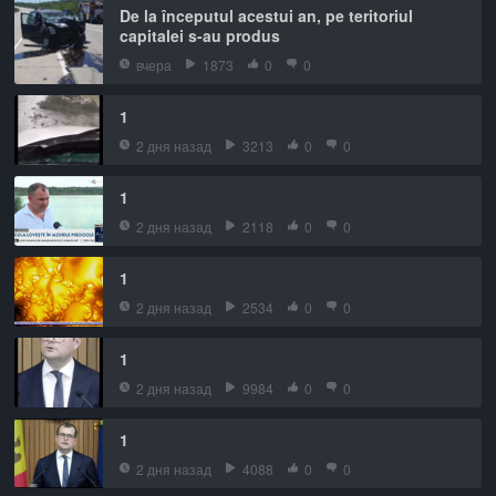
De la începutul acestui an, pe teritoriul
capitalei s-au produs
вчера
1873
0
0
1
2 дня назад
3213
0
0
1
2 дня назад
2118
0
0
1
2 дня назад
2534
0
0
1
2 дня назад
9984
0
0
1
2 дня назад
4088
0
0