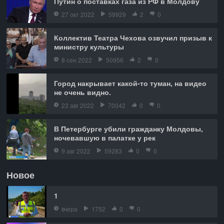
Путин о поставках газа из РФ в Молдову
27 окт 2022
59929
2
0
Коллектив Театра Чехова озвучил призыв к
министру культуры
8 сен 2022
50956
2
0
Город накрывает какой-то туман, на видео
не очень видно.
23 авг 2022
70042
0
0
В Петербурге убили гражданку Молдовы,
ночевавшую в палатке у рек
9 авг 2022
59283
0
0
Новое
1
вчера
1752
0
0