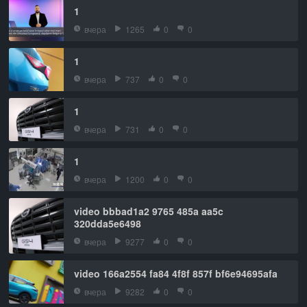
1
вчера
1265
0
0
1
вчера
737
0
0
1
вчера
731
0
0
1
вчера
1200
0
0
video bbbad1a2 9765 485a aa5c
320dda5e6498
вчера
9277
0
0
video 166a2554 fa84 4f8f 857f bf6e94695afa
вчера
9282
0
0