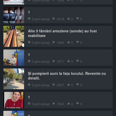
1
3 дня назад
3218
0
0
Alte 5 fântâni arteziene (sonde) au fost
reabilitate
3 дня назад
1846
0
0
1
3 дня назад
1671
0
0
Și pompierii sunt la fața locului. Revenim cu
detalii.
3 дня назад
4837
0
0
1
3 дня назад
7824
0
0
1