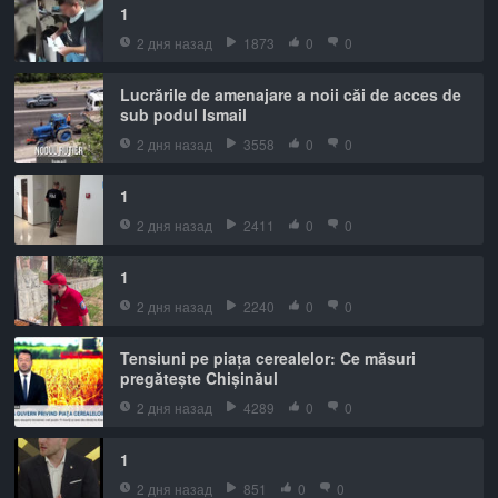
1
2 дня назад
1873
0
0
Lucrările de amenajare a noii căi de acces de
sub podul Ismail
2 дня назад
3558
0
0
1
2 дня назад
2411
0
0
1
2 дня назад
2240
0
0
Tensiuni pe piața cerealelor: Ce măsuri
pregătește Chișinăul
2 дня назад
4289
0
0
1
2 дня назад
851
0
0