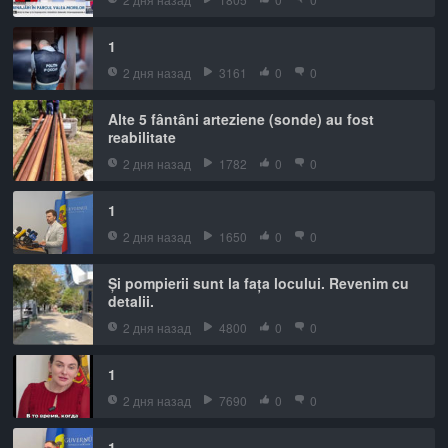
1
2 дня назад
3161
0
0
Alte 5 fântâni arteziene (sonde) au fost
reabilitate
2 дня назад
1782
0
0
1
2 дня назад
1650
0
0
Și pompierii sunt la fața locului. Revenim cu
detalii.
2 дня назад
4800
0
0
1
2 дня назад
7690
0
0
1