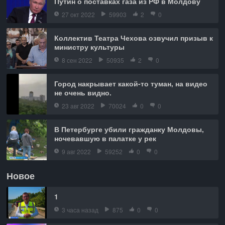
Путин о поставках газа из РФ в Молдову
27 окт 2022
59903
2
0
Коллектив Театра Чехова озвучил призыв к
министру культуры
8 сен 2022
50935
2
0
Город накрывает какой-то туман, на видео
не очень видно.
23 авг 2022
70024
0
0
В Петербурге убили гражданку Молдовы,
ночевавшую в палатке у рек
9 авг 2022
59252
0
0
Новое
1
3 часа назад
875
0
0