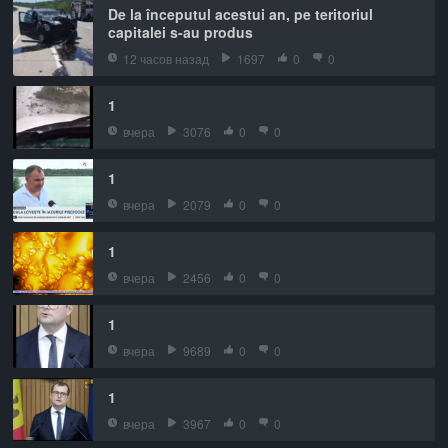
De la începutul acestui an, pe teritoriul
capitalei s-au produs
12 часов назад
1697
0
0
1
вчера
3076
0
0
1
вчера
2079
0
0
1
вчера
2456
0
0
1
вчера
9689
0
0
1
вчера
3967
0
0