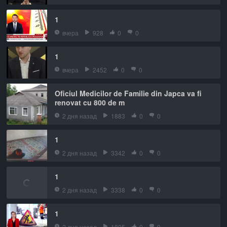
1
вчера
928
0
0
1
вчера
2452
0
0
Oficiul Medicilor de Familie din Japca va fi
renovat cu 800 de m
2 дня назад
1883
0
0
1
2 дня назад
3342
0
0
1
2 дня назад
3338
0
0
1
2 дня назад
1805
0
0