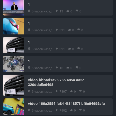
1
5 часов назад
13
0
0
1
5 часов назад
391
0
0
1
5 часов назад
391
0
0
1
5 часов назад
16
0
0
video bbbad1a2 9765 485a aa5c
320dda5e6498
6 часов назад
7897
0
0
video 166a2554 fa84 4f8f 857f bf6e94695afa
6 часов назад
7902
0
0