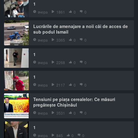
1
вчера
1861
0
0
Lucrările de amenajare a noii căi de acces de
sub podul Ismail
вчера
3365
0
0
1
вчера
2268
0
0
1
вчера
2117
0
0
Tensiuni pe piața cerealelor: Ce măsuri
pregătește Chișinăul
вчера
3531
0
0
1
вчера
845
0
0