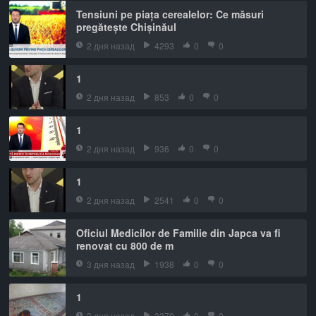
Tensiuni pe piața cerealelor: Ce măsuri
pregătește Chișinăul
2 дня назад
4293
0
0
1
2 дня назад
853
0
0
1
2 дня назад
936
0
0
1
2 дня назад
2541
0
0
Oficiul Medicilor de Familie din Japca va fi
renovat cu 800 de m
3 дня назад
1938
0
0
1
3 дня назад
3370
0
0