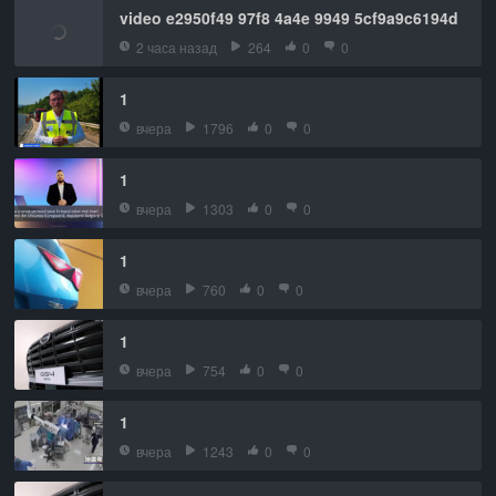
video e2950f49 97f8 4a4e 9949 5cf9a9c6194d
2 часа назад
264
0
0
1
вчера
1796
0
0
1
вчера
1303
0
0
1
вчера
760
0
0
1
вчера
754
0
0
1
вчера
1243
0
0