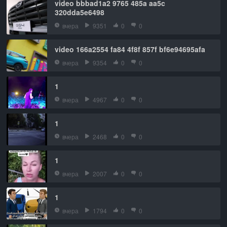
video bbbad1a2 9765 485a aa5c
320dda5e6498
вчера
9351
0
0
video 166a2554 fa84 4f8f 857f bf6e94695afa
вчера
9354
0
0
1
вчера
4967
0
0
1
вчера
2468
0
0
1
вчера
2007
0
0
1
вчера
1794
0
0