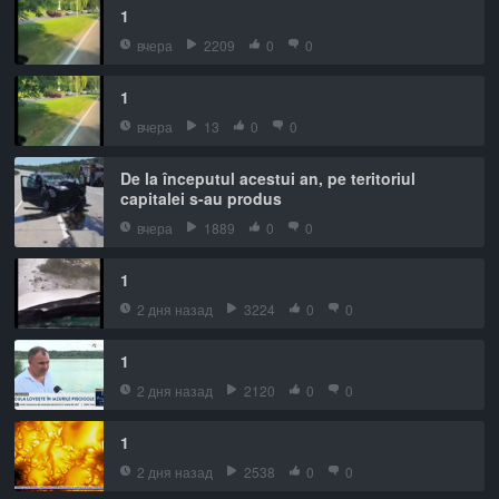
1
вчера
2209
0
0
1
вчера
13
0
0
De la începutul acestui an, pe teritoriul
capitalei s-au produs
вчера
1889
0
0
1
2 дня назад
3224
0
0
1
2 дня назад
2120
0
0
1
2 дня назад
2538
0
0