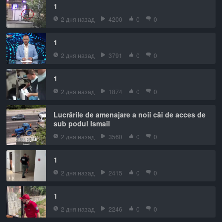
1
2 дня назад
4200
0
0
1
2 дня назад
3791
0
0
1
2 дня назад
1874
0
0
Lucrările de amenajare a noii căi de acces de
sub podul Ismail
2 дня назад
3560
0
0
1
2 дня назад
2415
0
0
1
2 дня назад
2246
0
0