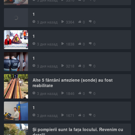
1
3 дня назад
3364
0
0
1
3 дня назад
1838
0
0
1
3 дня назад
3218
0
0
Alte 5 fântâni arteziene (sonde) au fost
reabilitate
3 дня назад
1846
0
0
1
3 дня назад
1671
0
0
Și pompierii sunt la fața locului. Revenim cu
detalii.