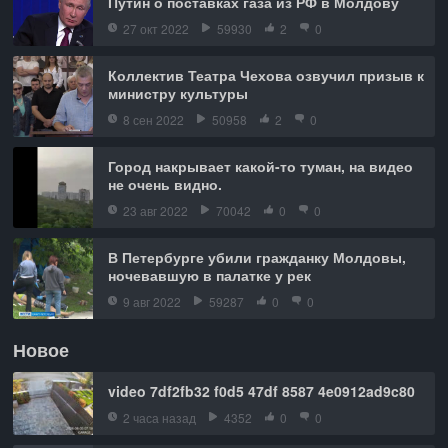
Путин о поставках газа из РФ в Молдову
27 окт 2022
59930
2
0
Коллектив Театра Чехова озвучил призыв к
министру культуры
8 сен 2022
50958
2
0
Город накрывает какой-то туман, на видео
не очень видно.
23 авг 2022
70042
0
0
В Петербурге убили гражданку Молдовы,
ночевавшую в палатке у рек
9 авг 2022
59287
0
0
Новое
video 7df2fb32 f0d5 47df 8587 4e0912ad9c80
2 часа назад
4352
0
0