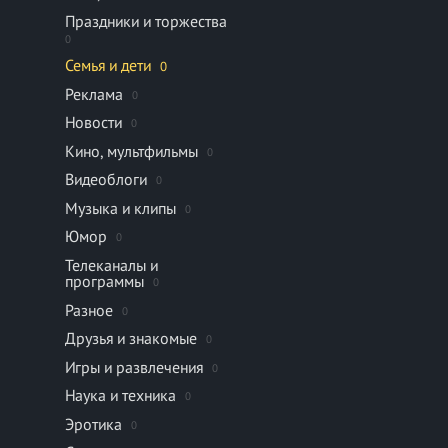
Праздники и торжества
0
Семья и дети
0
Реклама
0
Новости
0
Кино, мультфильмы
0
Видеоблоги
0
Музыка и клипы
0
Юмор
0
Телеканалы и
программы
0
Разное
0
Друзья и знакомые
0
Игры и развлечения
0
Наука и техника
0
Эротика
0