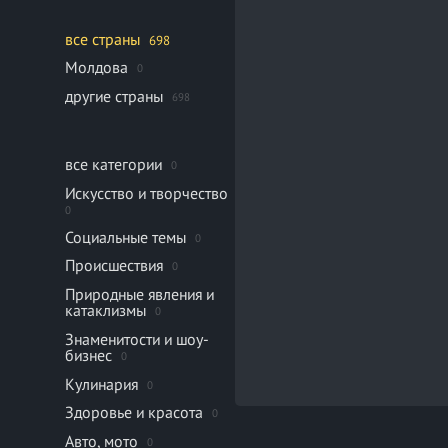
все страны
698
Молдова
0
другие страны
698
все категории
0
Искусство и творчество
0
Социальные темы
0
Происшествия
0
Природные явления и
катаклизмы
0
Знаменитости и шоу-
бизнес
0
Кулинария
0
Здоровье и красота
0
Авто, мото
0