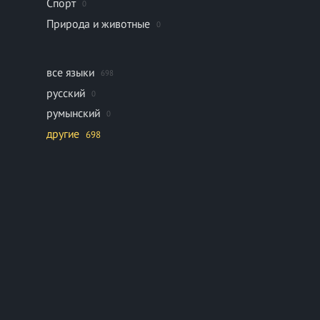
Спорт
0
Природа и животные
0
все языки
698
русский
0
румынский
0
другие
698