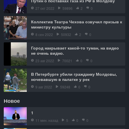
Путин о поставках газа из РФ в Молдову
27 окт 2022
59896
2
0
Коллектив Театра Чехова озвучил призыв к
министру культуры
8 сен 2022
50932
2
0
Город накрывает какой-то туман, на видео
не очень видно.
23 авг 2022
70021
0
0
В Петербурге убили гражданку Молдовы,
ночевавшую в палатке у рек
9 авг 2022
59248
0
0
Новое
1
11 мин. назад
5
0
0