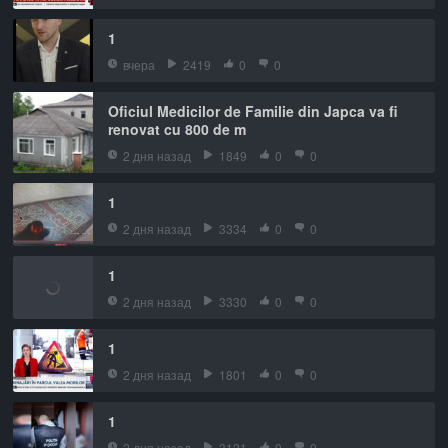
1
вчера
2419
0
0
Oficiul Medicilor de Familie din Japca va fi
renovat cu 800 de m
2 дня назад
1849
0
0
1
2 дня назад
3334
0
0
1
2 дня назад
3330
0
0
1
2 дня назад
1801
0
0
1
2 дня назад
3121
0
0