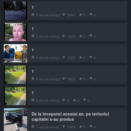
1
5 часов назад
2047
0
0
1
5 часов назад
1670
0
0
1
6 часов назад
1535
0
0
1
6 часов назад
1872
0
0
1
6 часов назад
5
0
0
De la începutul acestui an, pe teritoriul
capitalei s-au produs
7 часов назад
1588
0
0