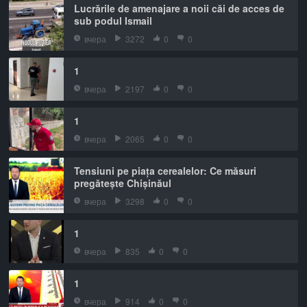
Lucrările de amenajare a noii căi de acces de
sub podul Ismail
вчера
3272
0
0
1
вчера
2197
0
0
1
вчера
2065
0
0
Tensiuni pe piața cerealelor: Ce măsuri
pregătește Chișinăul
вчера
3298
0
0
1
вчера
835
0
0
1
вчера
914
0
0