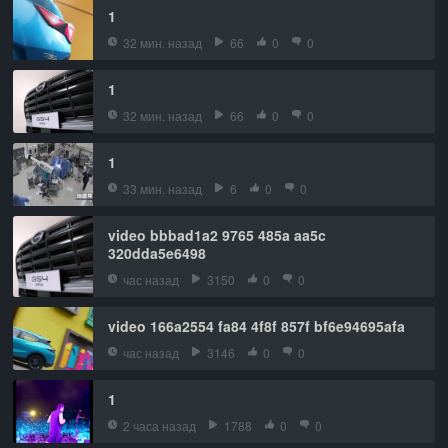
1
32 мин. назад
66
0
0
1
32 мин. назад
66
0
0
1
33 мин. назад
6
0
0
video bbbad1a2 9765 485a aa5c
320dda5e6498
час назад
3150
0
0
video 166a2554 fa84 4f8f 857f bf6e94695afa
час назад
3146
0
0
1
2 часа назад
1788
0
0