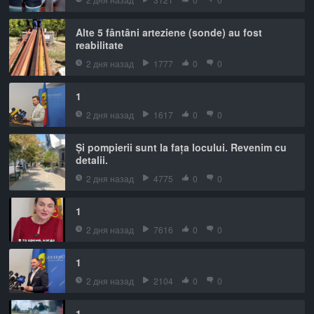
Alte 5 fântâni arteziene (sonde) au fost
reabilitate
2 дня назад
1777
0
0
1
2 дня назад
1617
0
0
Și pompierii sunt la fața locului. Revenim cu
detalii.
2 дня назад
4775
0
0
1
2 дня назад
7616
0
0
1
2 дня назад
2104
0
0
1