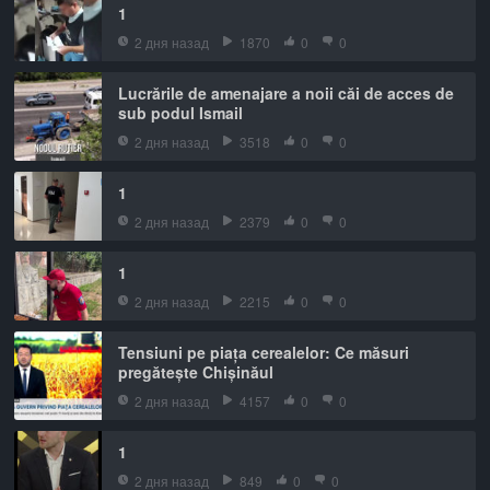
1
2 дня назад
1870
0
0
Lucrările de amenajare a noii căi de acces de
sub podul Ismail
2 дня назад
3518
0
0
1
2 дня назад
2379
0
0
1
2 дня назад
2215
0
0
Tensiuni pe piața cerealelor: Ce măsuri
pregătește Chișinăul
2 дня назад
4157
0
0
1
2 дня назад
849
0
0