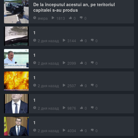
De la începutul acestui an, pe teritoriul
capitalei s-au produs
вчера
1813
0
0
1
2 дня назад
3144
0
0
1
2 дня назад
2099
0
0
1
2 дня назад
2507
0
0
1
2 дня назад
9876
0
0
1
2 дня назад
4034
0
0