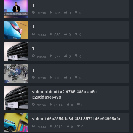
1
вчера
785
0
0
1
вчера
585
0
0
1
вчера
577
0
0
1
вчера
770
0
0
video bbbad1a2 9765 485a aa5c
320dda5e6498
вчера
8914
0
0
video 166a2554 fa84 4f8f 857f bf6e94695afa
вчера
8919
0
0