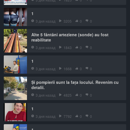
1
3 дня назад
3205
0
0
Alte 5 fântâni arteziene (sonde) au fost
reabilitate
3 дня назад
1843
0
0
1
3 дня назад
1668
0
0
Și pompierii sunt la fața locului. Revenim cu
detalii.
3 дня назад
4825
0
0
1
3 дня назад
7792
0
0
1