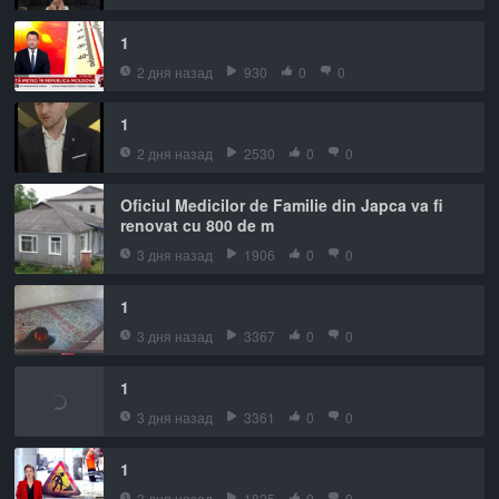
1
2 дня назад
930
0
0
1
2 дня назад
2530
0
0
Oficiul Medicilor de Familie din Japca va fi
renovat cu 800 de m
3 дня назад
1906
0
0
1
3 дня назад
3367
0
0
1
3 дня назад
3361
0
0
1
3 дня назад
1825
0
0