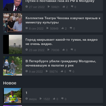
Путин о поставках газа из РФ в Молдову
27 окт 2022
59921
2
0
Коллектив Театра Чехова озвучил призыв к
министру культуры
8 сен 2022
50949
2
0
Город накрывает какой-то туман, на видео
не очень видно.
23 авг 2022
70036
0
0
В Петербурге убили гражданку Молдовы,
ночевавшую в палатке у рек
9 авг 2022
59274
0
0
Новое
1
вчера
1522
0
0