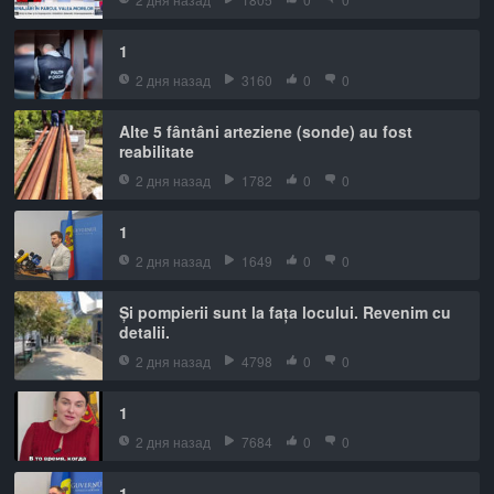
1
2 дня назад
3160
0
0
Alte 5 fântâni arteziene (sonde) au fost
reabilitate
2 дня назад
1782
0
0
1
2 дня назад
1649
0
0
Și pompierii sunt la fața locului. Revenim cu
detalii.
2 дня назад
4798
0
0
1
2 дня назад
7684
0
0
1