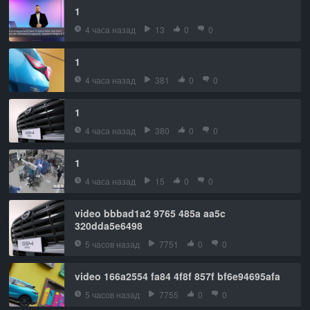
1
4 часа назад
13
0
0
1
4 часа назад
381
0
0
1
4 часа назад
380
0
0
1
4 часа назад
15
0
0
video bbbad1a2 9765 485a aa5c
320dda5e6498
5 часов назад
7751
0
0
video 166a2554 fa84 4f8f 857f bf6e94695afa
5 часов назад
7755
0
0