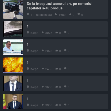
De la începutul acestui an, pe teritoriul
capitalei s-au produs
11 часов назад
1689
0
0
1
вчера
3075
0
0
1
вчера
2078
0
0
1
вчера
2455
0
0
1
вчера
9666
0
0
1
вчера
3966
0
0