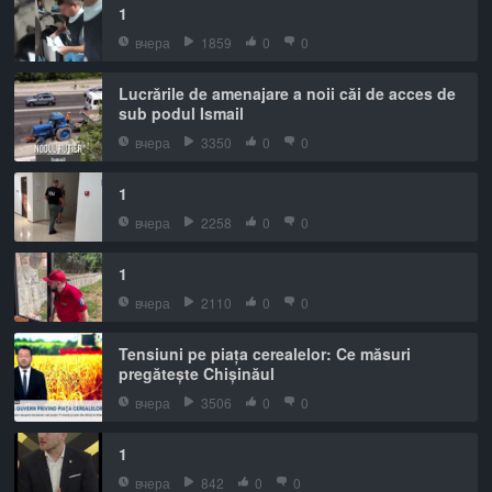
1
вчера
1859
0
0
Lucrările de amenajare a noii căi de acces de
sub podul Ismail
вчера
3350
0
0
1
вчера
2258
0
0
1
вчера
2110
0
0
Tensiuni pe piața cerealelor: Ce măsuri
pregătește Chișinăul
вчера
3506
0
0
1
вчера
842
0
0