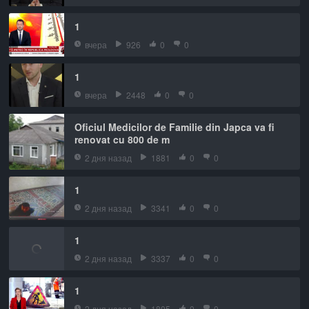
1
вчера
926
0
0
1
вчера
2448
0
0
Oficiul Medicilor de Familie din Japca va fi
renovat cu 800 de m
2 дня назад
1881
0
0
1
2 дня назад
3341
0
0
1
2 дня назад
3337
0
0
1
2 дня назад
1805
0
0