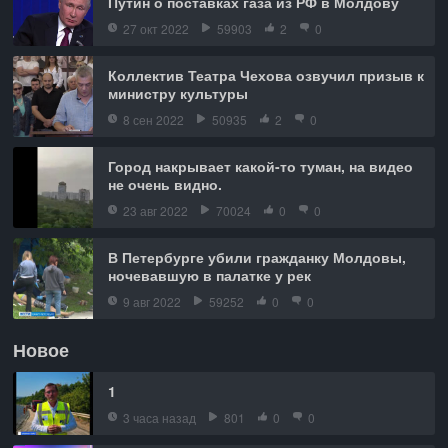
Путин о поставках газа из РФ в Молдову
27 окт 2022
59903
2
0
Коллектив Театра Чехова озвучил призыв к
министру культуры
8 сен 2022
50935
2
0
Город накрывает какой-то туман, на видео
не очень видно.
23 авг 2022
70024
0
0
В Петербурге убили гражданку Молдовы,
ночевавшую в палатке у рек
9 авг 2022
59252
0
0
Новое
1
3 часа назад
801
0
0