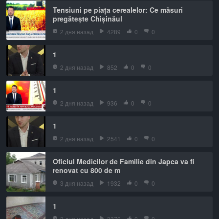
Tensiuni pe piața cerealelor: Ce măsuri
pregătește Chișinăul
2 дня назад
4289
0
0
1
2 дня назад
852
0
0
1
2 дня назад
936
0
0
1
2 дня назад
2541
0
0
Oficiul Medicilor de Familie din Japca va fi
renovat cu 800 de m
3 дня назад
1932
0
0
1
3 дня назад
3370
0
0