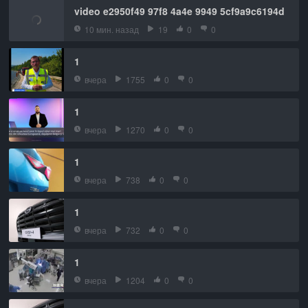
video e2950f49 97f8 4a4e 9949 5cf9a9c6194d
10 мин. назад
19
0
0
1
вчера
1755
0
0
1
вчера
1270
0
0
1
вчера
738
0
0
1
вчера
732
0
0
1
вчера
1204
0
0