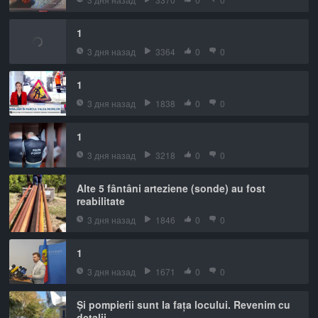
1
3 дня назад
3364
0
0
1
3 дня назад
1838
0
0
1
3 дня назад
3218
0
0
Alte 5 fântâni arteziene (sonde) au fost
reabilitate
3 дня назад
1846
0
0
1
3 дня назад
1671
0
0
Și pompierii sunt la fața locului. Revenim cu
detalii.