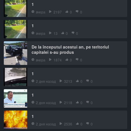
1
вчера
2197
0
0
1
вчера
13
0
0
De la începutul acestui an, pe teritoriul
capitalei s-au produs
вчера
1874
0
0
1
2 дня назад
3213
0
0
1
2 дня назад
2118
0
0
1
2 дня назад
2536
0
0