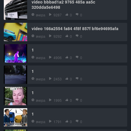
video bbbad1a2 9765 485a aa5c
320dda5e6498
вчера
9287
0
0
video 166a2554 fa84 4f8f 857f bf6e94695afa
вчера
9292
0
0
1
вчера
4906
0
0
1
вчера
2453
0
0
1
вчера
1995
0
0
1
вчера
1791
0
0