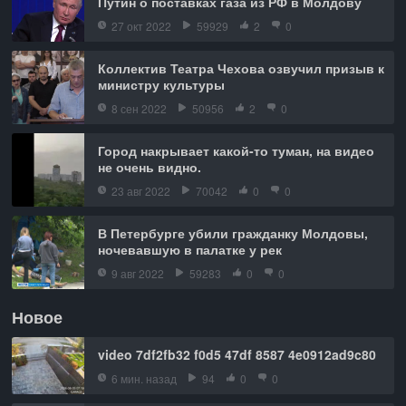
Путин о поставках газа из РФ в Молдову
27 окт 2022
59929
2
0
Коллектив Театра Чехова озвучил призыв к
министру культуры
8 сен 2022
50956
2
0
Город накрывает какой-то туман, на видео
не очень видно.
23 авг 2022
70042
0
0
В Петербурге убили гражданку Молдовы,
ночевавшую в палатке у рек
9 авг 2022
59283
0
0
Новое
video 7df2fb32 f0d5 47df 8587 4e0912ad9c80
6 мин. назад
94
0
0