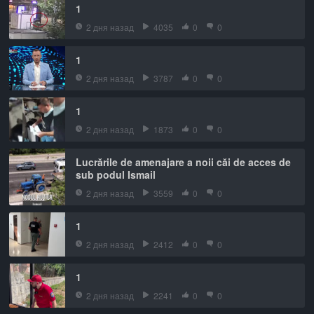
1
2 дня назад
4035
0
0
1
2 дня назад
3787
0
0
1
2 дня назад
1873
0
0
Lucrările de amenajare a noii căi de acces de
sub podul Ismail
2 дня назад
3559
0
0
1
2 дня назад
2412
0
0
1
2 дня назад
2241
0
0