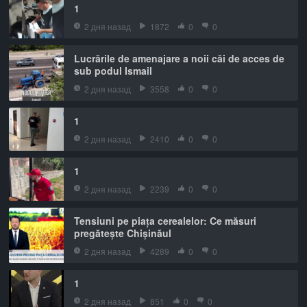
1
2 дня назад
1872
0
0
Lucrările de amenajare a noii căi de acces de
sub podul Ismail
2 дня назад
3558
0
0
1
2 дня назад
2410
0
0
1
2 дня назад
2239
0
0
Tensiuni pe piața cerealelor: Ce măsuri
pregătește Chișinăul
2 дня назад
4289
0
0
1
2 дня назад
851
0
0