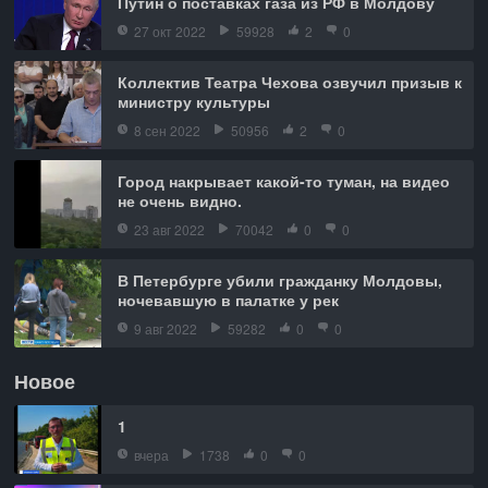
Путин о поставках газа из РФ в Молдову
27 окт 2022
59928
2
0
Коллектив Театра Чехова озвучил призыв к
министру культуры
8 сен 2022
50956
2
0
Город накрывает какой-то туман, на видео
не очень видно.
23 авг 2022
70042
0
0
В Петербурге убили гражданку Молдовы,
ночевавшую в палатке у рек
9 авг 2022
59282
0
0
Новое
1
вчера
1738
0
0