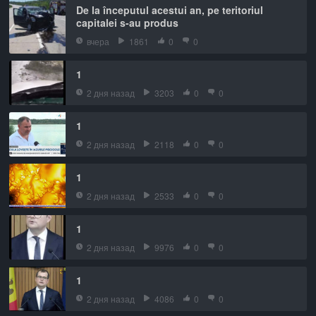
De la începutul acestui an, pe teritoriul
capitalei s-au produs
вчера
1861
0
0
1
2 дня назад
3203
0
0
1
2 дня назад
2118
0
0
1
2 дня назад
2533
0
0
1
2 дня назад
9976
0
0
1
2 дня назад
4086
0
0