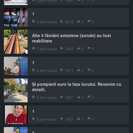
1
3 дня назад
3218
0
0
Alte 5 fântâni arteziene (sonde) au fost
reabilitate
3 дня назад
1845
0
0
1
3 дня назад
1671
0
0
Și pompierii sunt la fața locului. Revenim cu
detalii.
3 дня назад
4837
0
0
1
3 дня назад
7823
0
0
1