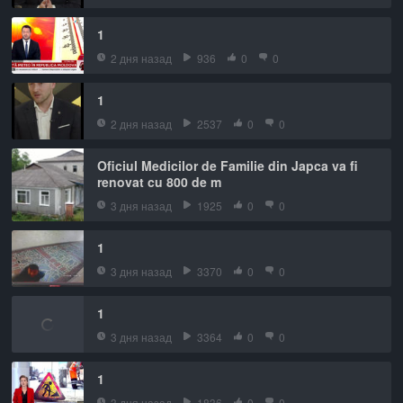
1
2 дня назад
936
0
0
1
2 дня назад
2537
0
0
Oficiul Medicilor de Familie din Japca va fi
renovat cu 800 de m
3 дня назад
1925
0
0
1
3 дня назад
3370
0
0
1
3 дня назад
3364
0
0
1
3 дня назад
1836
0
0