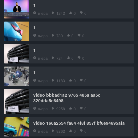
1
вчера
1242
0
0
1
вчера
730
0
0
1
вчера
724
0
0
1
вчера
1183
0
0
video bbbad1a2 9765 485a aa5c
320dda5e6498
вчера
9258
0
0
video 166a2554 fa84 4f8f 857f bf6e94695afa
вчера
9262
0
0