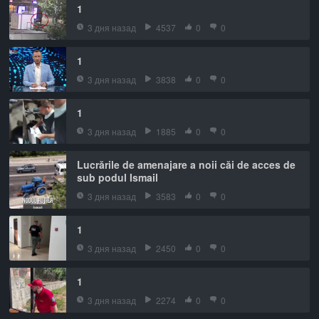
1
3 дня назад
4537
0
0
1
3 дня назад
3838
0
0
1
3 дня назад
1885
0
0
Lucrările de amenajare a noii căi de acces de
sub podul Ismail
3 дня назад
3583
0
0
1
3 дня назад
2450
0
0
1
3 дня назад
2274
0
0