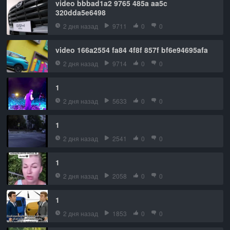
video bbbad1a2 9765 485a aa5c
320dda5e6498
2 дня назад
9711
0
0
video 166a2554 fa84 4f8f 857f bf6e94695afa
2 дня назад
9714
0
0
1
2 дня назад
5633
0
0
1
2 дня назад
2541
0
0
1
2 дня назад
2058
0
0
1
2 дня назад
1853
0
0