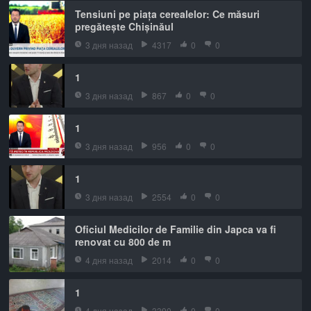
Tensiuni pe piața cerealelor: Ce măsuri
pregătește Chișinăul
3 дня назад
4317
0
0
1
3 дня назад
867
0
0
1
3 дня назад
956
0
0
1
3 дня назад
2554
0
0
Oficiul Medicilor de Familie din Japca va fi
renovat cu 800 de m
4 дня назад
2014
0
0
1
4 дня назад
3390
0
0