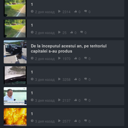
1
2 дня назад
2314
0
0
1
2 дня назад
25
0
0
De la începutul acestui an, pe teritoriul
capitalei s-au produs
2 дня назад
1970
0
0
1
3 дня назад
3258
0
0
1
3 дня назад
2137
0
0
1
3 дня назад
2577
0
0