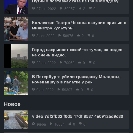
Путин о поставках газа из РФ в Молдову
27 окт 2022
59957
2
0
Коллектив Театра Чехова озвучил призыв к
министру культуры
8 сен 2022
50976
2
0
Город накрывает какой-то туман, на видео
не очень видно.
23 авг 2022
70062
0
0
В Петербурге убили гражданку Молдовы,
ночевавшую в палатке у рек
9 авг 2022
59307
0
0
Новое
video 7df2fb32 f0d5 47df 8587 4e0912ad9c80
вчера
16084
0
0