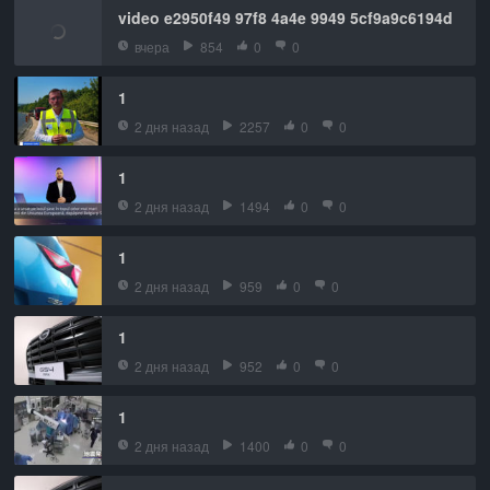
video e2950f49 97f8 4a4e 9949 5cf9a9c6194d
вчера
854
0
0
1
2 дня назад
2257
0
0
1
2 дня назад
1494
0
0
1
2 дня назад
959
0
0
1
2 дня назад
952
0
0
1
2 дня назад
1400
0
0