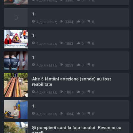
1
4 дня назад
3384
0
0
1
4 дня назад
1853
0
0
1
4 дня назад
3253
0
0
Alte 5 fântâni arteziene (sonde) au fost
reabilitate
4 дня назад
1867
0
0
1
4 дня назад
1684
0
0
Și pompierii sunt la fața locului. Revenim cu
detalii.