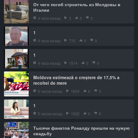
От чего погиб строитель из Молдовы в
Италии
4 часа назад
3
0
0
1
4 часа назад
715
0
0
1
4 часа назад
1514
0
0
Moldova estimează o creștere de 17,5% a
recoltei de mere
5 часов назад
1624
0
0
1
5 часов назад
1632
0
0
Тысячи фанатов Роналду пришли на чужую
свадьбу