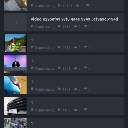
2 дня назад
17181
0
0
video e2950f49 97f8 4a4e 9949 5cf9a9c6194d
2 дня назад
1116
0
0
1
3 дня назад
2316
0
0
1
3 дня назад
1551
0
0
1
3 дня назад
1171
0
0
1
3 дня назад
1160
0
0
1