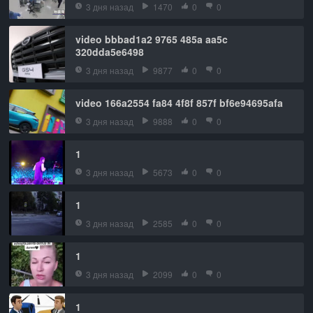
3 дня назад
1470
0
0
video bbbad1a2 9765 485a aa5c
320dda5e6498
3 дня назад
9877
0
0
video 166a2554 fa84 4f8f 857f bf6e94695afa
3 дня назад
9888
0
0
1
3 дня назад
5673
0
0
1
3 дня назад
2585
0
0
1
3 дня назад
2099
0
0
1