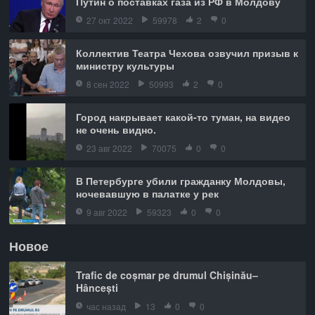
Путин о поставках газа из РФ в Молдову
27 окт 2022
59978
2
0
Коллектив Театра Чехова озвучил призыв к
министру культуры
8 сен 2022
50993
2
0
Город накрывает какой-то туман, на видео
не очень видно.
23 авг 2022
70075
0
0
В Петербурге убили гражданку Молдовы,
ночевавшую в палатке у рек
9 авг 2022
59323
0
0
Новое
Trafic de coșmar pe drumul Chișinău–
Hâncești
час назад
13
0
0