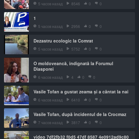
5 часов назад
8546
0
0
1
5 часов назад
2956
0
0
Dezastru ecologic la Comrat
5 часов назад
5752
0
0
O moldoveancă, indignată la Forumul
Diasporei
6 часов назад
4
0
0
Vasile Tofan a gustat zeama și a cântat la nai
6 часов назад
6410
0
0
Vasile Tofan, după incidentul de la Crocmaz
7 часов назад
3817
0
0
video 7df2fb32 f0d5 47df 8587 4e0912ad9c80