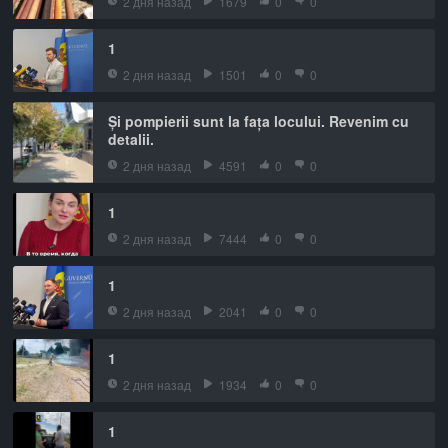
2 дня назад
1679
0
0
1
2 дня назад
1501
0
0
Și pompierii sunt la fața locului. Revenim cu
detalii.
2 дня назад
4591
0
0
1
2 дня назад
7444
0
0
1
2 дня назад
2041
0
0
1
2 дня назад
1934
0
0
1