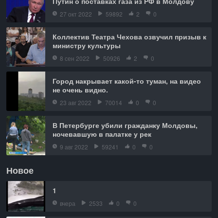
Путин о поставках газа из РФ в Молдову
27 окт 2022
59892
2
0
Коллектив Театра Чехова озвучил призыв к
министру культуры
8 сен 2022
50926
2
0
Город накрывает какой-то туман, на видео
не очень видно.
23 авг 2022
70014
0
0
В Петербурге убили гражданку Молдовы,
ночевавшую в палатке у рек
9 авг 2022
59241
0
0
Новое
1
вчера
2533
0
0