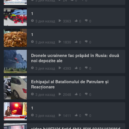
1
3 дня назад
3363
0
0
1
3 дня назад
1830
0
0
Dronele ucrainene fac prăpăd în Rusia: două
noi depozite ale
3 дня назад
4393
0
0
Echipajul al Batalionului de Patrulare și
Reacționare
3 дня назад
2048
0
0
1
3 дня назад
1411
0
0
video b19f71fd 5c6d 4b51 8f46 93421163686d