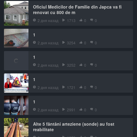
Oficiul Medicilor de Familie din Japca va fi
renovat cu 800 de m
2 дня назад
1713
0
0
1
2 дня назад
3254
0
0
1
2 дня назад
3252
0
0
1
2 дня назад
1721
0
0
1
2 дня назад
2991
0
0
Alte 5 fântâni arteziene (sonde) au fost
reabilitate