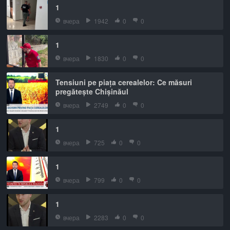
1
вчера
1942
0
0
1
вчера
1830
0
0
Tensiuni pe piața cerealelor: Ce măsuri
pregătește Chișinăul
вчера
2749
0
0
1
вчера
725
0
0
1
вчера
799
0
0
1
вчера
2283
0
0