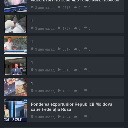
3 дня назад
9713
0
0
1
3 дня назад
1797
0
0
1
3 дня назад
5017
0
0
1
3 дня назад
3516
0
0
1
3 дня назад
1866
0
0
Ponderea exporturilor Republicii Moldova
către Federația Rusă
3 дня назад
4674
0
0