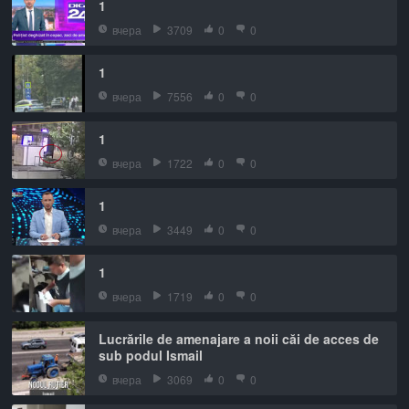
1
вчера
3709
0
0
1
вчера
7556
0
0
1
вчера
1722
0
0
1
вчера
3449
0
0
1
вчера
1719
0
0
Lucrările de amenajare a noii căi de acces de
sub podul Ismail
вчера
3069
0
0