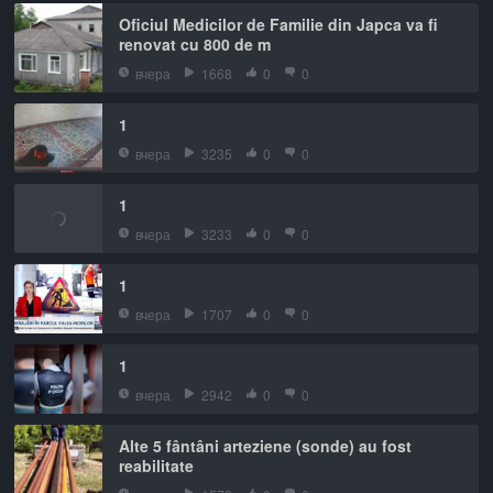
Oficiul Medicilor de Familie din Japca va fi
renovat cu 800 de m
вчера
1668
0
0
1
вчера
3235
0
0
1
вчера
3233
0
0
1
вчера
1707
0
0
1
вчера
2942
0
0
Alte 5 fântâni arteziene (sonde) au fost
reabilitate