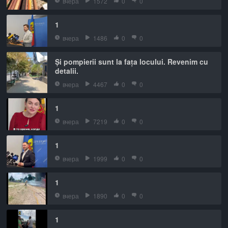
вчера
1572
0
0
1
вчера
1486
0
0
Și pompierii sunt la fața locului. Revenim cu
detalii.
вчера
4467
0
0
1
вчера
7219
0
0
1
вчера
1999
0
0
1
вчера
1890
0
0
1