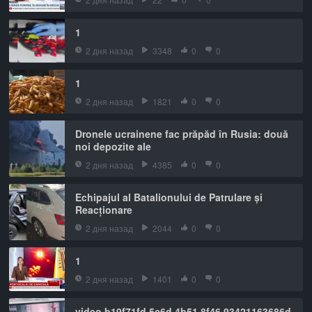
1
2 дня назад
3348
0
0
1
2 дня назад
1821
0
0
Dronele ucrainene fac prăpăd în Rusia: două
noi depozite ale
2 дня назад
4385
0
0
Echipajul al Batalionului de Patrulare și
Reacționare
2 дня назад
2044
0
0
1
2 дня назад
1401
0
0
video b19f71fd 5c6d 4b51 8f46 93421163686d