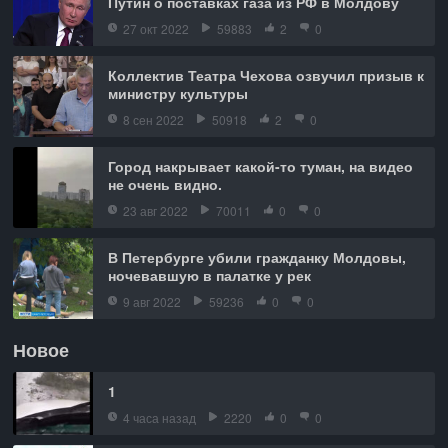
Путин о поставках газа из РФ в Молдову
27 окт 2022
59883
2
0
Коллектив Театра Чехова озвучил призыв к
министру культуры
8 сен 2022
50918
2
0
Город накрывает какой-то туман, на видео
не очень видно.
23 авг 2022
70011
0
0
В Петербурге убили гражданку Молдовы,
ночевавшую в палатке у рек
9 авг 2022
59236
0
0
Новое
1
4 часа назад
2220
0
0