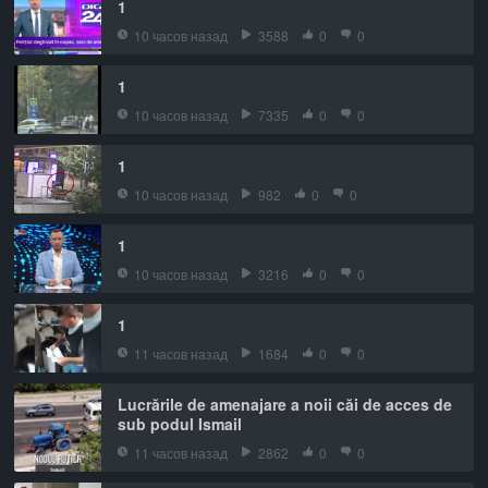
1
10 часов назад
3588
0
0
1
10 часов назад
7335
0
0
1
10 часов назад
982
0
0
1
10 часов назад
3216
0
0
1
11 часов назад
1684
0
0
Lucrările de amenajare a noii căi de acces de
sub podul Ismail
11 часов назад
2862
0
0