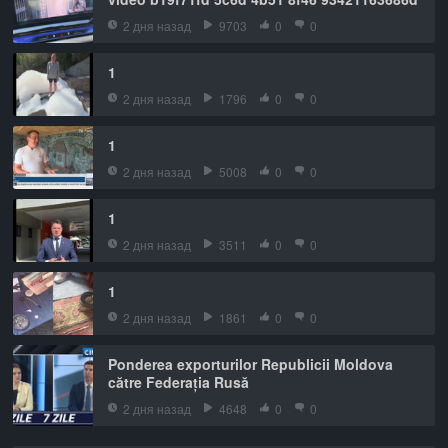
2 дня назад
9703
0
0
1
2 дня назад
1796
0
0
1
2 дня назад
5008
0
0
1
2 дня назад
3511
0
0
1
2 дня назад
1861
0
0
Ponderea exporturilor Republicii Moldova
către Federația Rusă
2 дня назад
4648
0
0