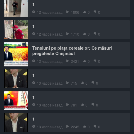
1
12 часов назад
1806
0
0
1
12 часов назад
1710
0
0
Tensiuni pe piața cerealelor: Ce măsuri
pregătește Chișinăul
12 часов назад
2421
0
0
1
13 часов назад
715
0
0
1
13 часов назад
781
0
0
1
13 часов назад
2245
0
0