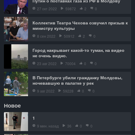
Путин о поставках газа из РФ в Молдову
27 окт 2022
59872
2
0
Коллектив Театра Чехова озвучил призыв к
министру культуры
8 сен 2022
50912
2
0
Город накрывает какой-то туман, на видео
не очень видно.
23 авг 2022
70004
0
0
В Петербурге убили гражданку Молдовы,
ночевавшую в палатке у рек
9 авг 2022
59228
0
0
Новое
1
9 мин. назад
36
0
0