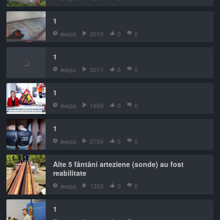
1
вчера
3010
0
0
1
вчера
3011
0
0
1
вчера
1609
0
0
1
вчера
2704
0
0
Alte 5 fântâni arteziene (sonde) au fost
reabilitate
вчера
1363
0
0
1