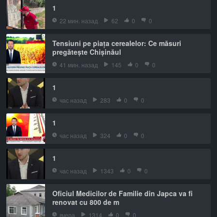
1
22 мин. назад
62
0
0
Tensiuni pe piața cerealelor: Ce măsuri
pregătește Chișinăul
41 мин. назад
145
0
0
1
час назад
283
0
0
1
час назад
324
0
0
1
час назад
1343
0
0
Oficiul Medicilor de Familie din Japca va fi
renovat cu 800 de m
вчера
1314
0
0