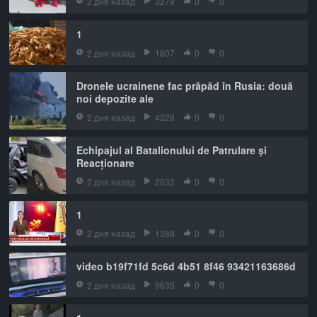
2 дня назад
3279
0
0
1
2 дня назад
1807
0
0
Dronele ucrainene fac prăpăd în Rusia: două
noi depozite ale
2 дня назад
4328
0
0
Echipajul al Batalionului de Patrulare și
Reacționare
2 дня назад
2032
0
0
1
2 дня назад
1388
0
0
video b19f71fd 5c6d 4b51 8f46 93421163686d
2 дня назад
9635
0
0