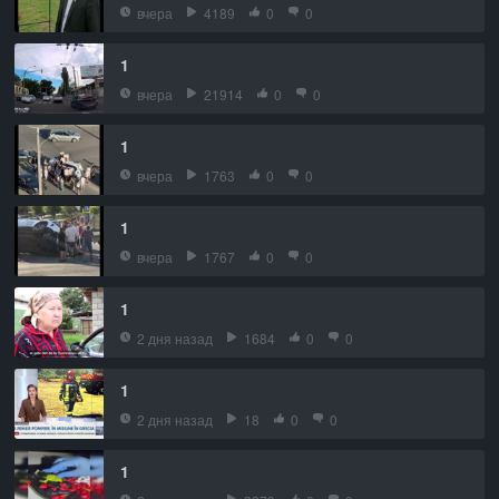
вчера
4189
0
0
1
вчера
21914
0
0
1
вчера
1763
0
0
1
вчера
1767
0
0
1
2 дня назад
1684
0
0
1
2 дня назад
18
0
0
1