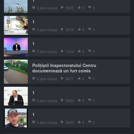
3 дня назад
3535
0
0
1
3 дня назад
3316
0
0
1
3 дня назад
1244
0
0
Polițiștii Inspectoratului Centru
documentează un furt comis
3 дня назад
3677
0
0
1
3 дня назад
2884
0
0
1
3 дня назад
3609
0
0