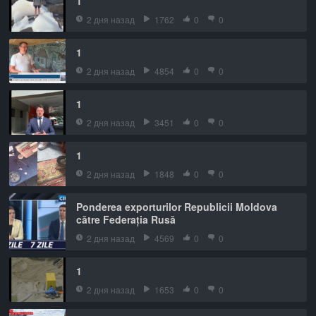
1
2 дня назад
1762
0
0
1
2 дня назад
4854
0
0
1
2 дня назад
3451
0
0
1
2 дня назад
1848
0
0
Ponderea exporturilor Republicii Moldova
către Federația Rusă
2 дня назад
4569
0
0
1
2 дня назад
1653
0
0