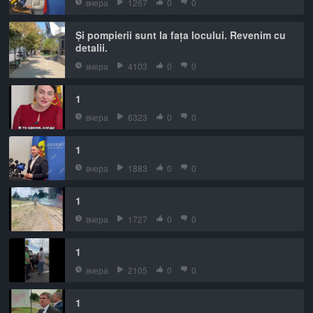
вчера
1267
0
0
Și pompierii sunt la fața locului. Revenim cu
detalii.
вчера
4103
0
0
1
вчера
6323
0
0
1
вчера
1883
0
0
1
вчера
1727
0
0
1
вчера
2105
0
0
1