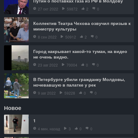
Путин о поставках газа из РФ в Молдову
27 окт 2022
59872
2
0
Коллектив Театра Чехова озвучил призыв к
министру культуры
8 сен 2022
50912
2
0
Город накрывает какой-то туман, на видео
не очень видно.
23 авг 2022
70004
0
0
В Петербурге убили гражданку Молдовы,
ночевавшую в палатке у рек
9 авг 2022
59228
0
0
Новое
1
4 мин. назад
3
0
0