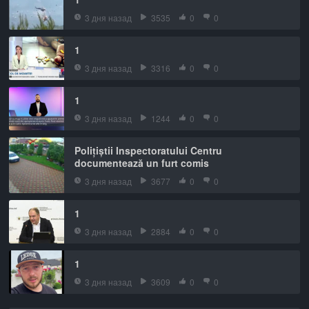
3 дня назад
3535
0
0
1
3 дня назад
3316
0
0
1
3 дня назад
1244
0
0
Polițiștii Inspectoratului Centru
documentează un furt comis
3 дня назад
3677
0
0
1
3 дня назад
2884
0
0
1
3 дня назад
3609
0
0