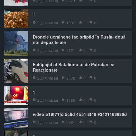
2 дня назад
3279
0
0
1
2 дня назад
1807
0
0
Dronele ucrainene fac prăpăd în Rusia: două
noi depozite ale
2 дня назад
4321
0
0
Echipajul al Batalionului de Patrulare și
Reacționare
2 дня назад
2032
0
0
1
2 дня назад
1388
0
0
video b19f71fd 5c6d 4b51 8f46 93421163686d
2 дня назад
9634
0
0