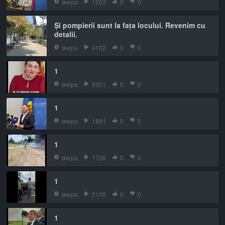
вчера
1263
0
0
Și pompierii sunt la fața locului. Revenim cu
detalii.
вчера
4102
0
0
1
вчера
6321
0
0
1
вчера
1881
0
0
1
вчера
1726
0
0
1
вчера
2105
0
0
1