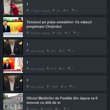
1
17 мин. назад
20
0
0
Tensiuni pe piața cerealelor: Ce măsuri
pregătește Chișinăul
36 мин. назад
106
0
0
1
час назад
267
0
0
1
час назад
312
0
0
1
час назад
1269
0
0
Oficiul Medicilor de Familie din Japca va fi
renovat cu 800 de m
вчера
1309
0
0