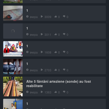
1
вчера
3009
0
0
1
вчера
3011
0
0
1
вчера
1608
0
0
1
вчера
2703
0
0
Alte 5 fântâni arteziene (sonde) au fost
reabilitate
вчера
1363
0
0
1