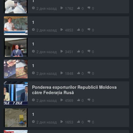
1
2 дня назад
1762
0
0
1
2 дня назад
4853
0
0
1
2 дня назад
3451
0
0
1
2 дня назад
1848
0
0
Ponderea exporturilor Republicii Moldova
către Federația Rusă
2 дня назад
4569
0
0
1
2 дня назад
1653
0
0