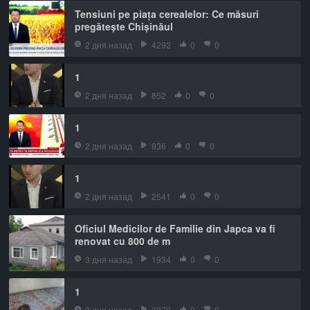
Tensiuni pe piața cerealelor: Ce măsuri
pregătește Chișinăul
2 дня назад
4292
0
0
1
2 дня назад
852
0
0
1
2 дня назад
936
0
0
1
2 дня назад
2541
0
0
Oficiul Medicilor de Familie din Japca va fi
renovat cu 800 de m
3 дня назад
1934
0
0
1
3 дня назад
3370
0
0