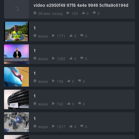
video e2950f49 97f8 4a4e 9949 5cf9a9c6194d
58 мин. назад
124
0
0
1
вчера
1771
0
0
1
вчера
1282
0
0
1
вчера
748
0
0
1
вчера
742
0
0
1
вчера
1217
0
0