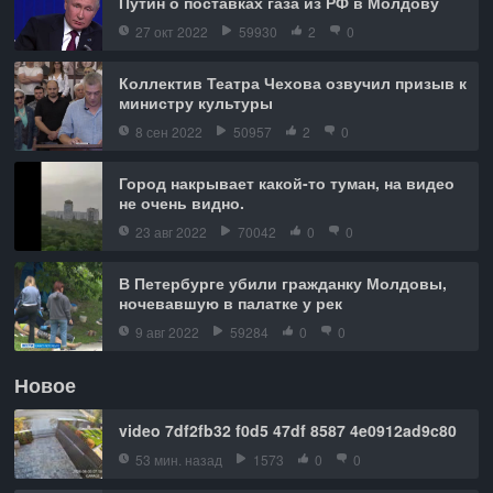
Путин о поставках газа из РФ в Молдову
27 окт 2022
59930
2
0
Коллектив Театра Чехова озвучил призыв к
министру культуры
8 сен 2022
50957
2
0
Город накрывает какой-то туман, на видео
не очень видно.
23 авг 2022
70042
0
0
В Петербурге убили гражданку Молдовы,
ночевавшую в палатке у рек
9 авг 2022
59284
0
0
Новое
video 7df2fb32 f0d5 47df 8587 4e0912ad9c80
53 мин. назад
1573
0
0