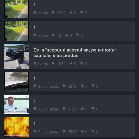
1
вчера
2202
0
0
1
вчера
13
0
0
De la începutul acestui an, pe teritoriul
capitalei s-au produs
вчера
1879
0
0
1
2 дня назад
3219
0
0
1
2 дня назад
2119
0
0
1
2 дня назад
2537
0
0