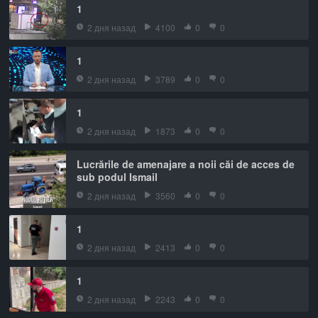
1
2 дня назад
4100
0
0
1
2 дня назад
3789
0
0
1
2 дня назад
1873
0
0
Lucrările de amenajare a noii căi de acces de
sub podul Ismail
2 дня назад
3560
0
0
1
2 дня назад
2413
0
0
1
2 дня назад
2243
0
0