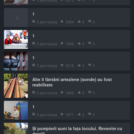
1
3 дня назад
3364
0
0
1
3 дня назад
1838
0
0
1
3 дня назад
3218
0
0
Alte 5 fântâni arteziene (sonde) au fost
reabilitate
3 дня назад
1846
0
0
1
3 дня назад
1671
0
0
Și pompierii sunt la fața locului. Revenim cu
detalii.