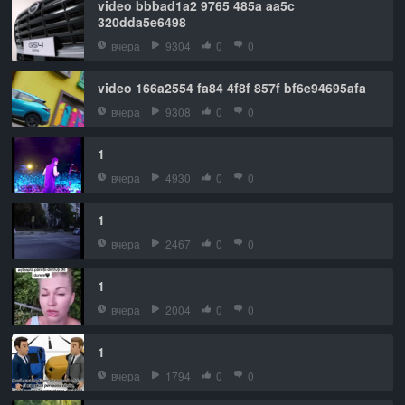
video bbbad1a2 9765 485a aa5c
320dda5e6498
вчера
9304
0
0
video 166a2554 fa84 4f8f 857f bf6e94695afa
вчера
9308
0
0
1
вчера
4930
0
0
1
вчера
2467
0
0
1
вчера
2004
0
0
1
вчера
1794
0
0