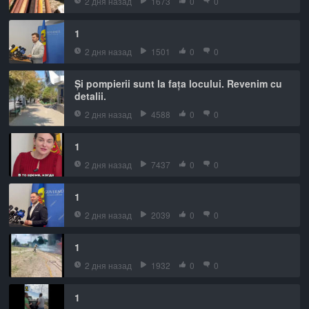
2 дня назад
1673
0
0
1
2 дня назад
1501
0
0
Și pompierii sunt la fața locului. Revenim cu
detalii.
2 дня назад
4588
0
0
1
2 дня назад
7437
0
0
1
2 дня назад
2039
0
0
1
2 дня назад
1932
0
0
1