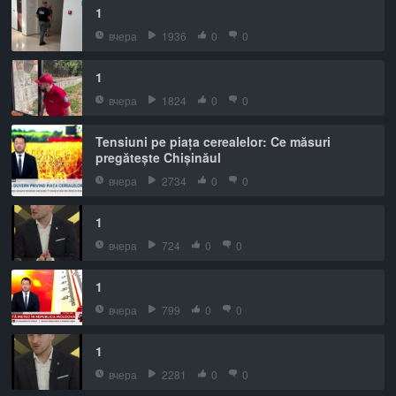
1
вчера
1936
0
0
1
вчера
1824
0
0
Tensiuni pe piața cerealelor: Ce măsuri
pregătește Chișinăul
вчера
2734
0
0
1
вчера
724
0
0
1
вчера
799
0
0
1
вчера
2281
0
0