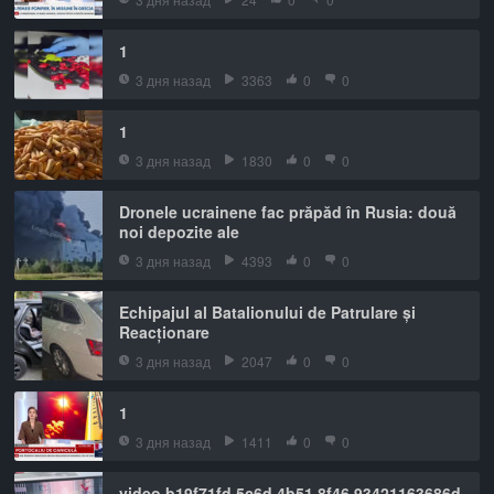
1
3 дня назад
3363
0
0
1
3 дня назад
1830
0
0
Dronele ucrainene fac prăpăd în Rusia: două
noi depozite ale
3 дня назад
4393
0
0
Echipajul al Batalionului de Patrulare și
Reacționare
3 дня назад
2047
0
0
1
3 дня назад
1411
0
0
video b19f71fd 5c6d 4b51 8f46 93421163686d