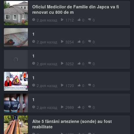
Oficiul Medicilor de Familie din Japca va fi
renovat cu 800 de m
2 дня назад
1712
0
0
1
2 дня назад
3254
0
0
1
2 дня назад
3252
0
0
1
2 дня назад
1720
0
0
1
2 дня назад
2989
0
0
Alte 5 fântâni arteziene (sonde) au fost
reabilitate