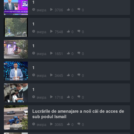
1
вчера
3706
0
0
1
вчера
7548
0
0
1
вчера
1651
0
0
1
вчера
3445
0
0
1
вчера
1718
0
0
Lucrările de amenajare a noii căi de acces de
sub podul Ismail
вчера
3065
0
0