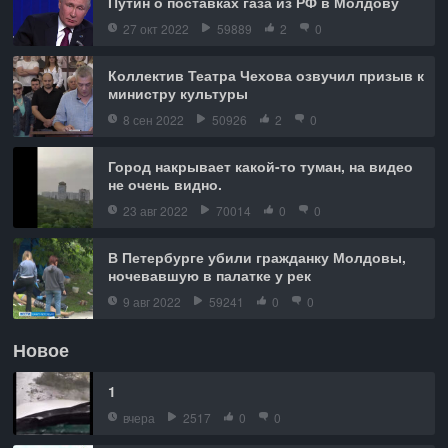
Путин о поставках газа из РФ в Молдову
27 окт 2022
59889
2
0
Коллектив Театра Чехова озвучил призыв к
министру культуры
8 сен 2022
50926
2
0
Город накрывает какой-то туман, на видео
не очень видно.
23 авг 2022
70014
0
0
В Петербурге убили гражданку Молдовы,
ночевавшую в палатке у рек
9 авг 2022
59241
0
0
Новое
1
вчера
2517
0
0