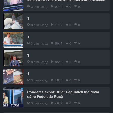
3 дня назад
9713
0
0
1
3 дня назад
1797
0
0
1
3 дня назад
5017
0
0
1
3 дня назад
3516
0
0
1
3 дня назад
1866
0
0
Ponderea exporturilor Republicii Moldova
către Federația Rusă
3 дня назад
4672
0
0