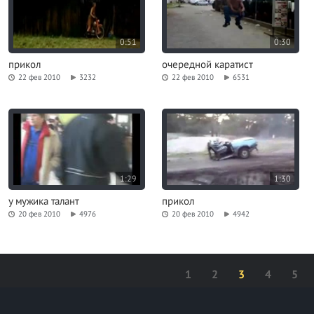
0:51
0:30
прикол
очередной каратист
22 фев 2010
3232
22 фев 2010
6531
1:29
1:30
у мужика талант
прикол
20 фев 2010
4976
20 фев 2010
4942
1
2
3
4
5