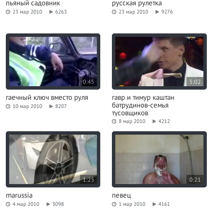
пьяный садовник
русская рулетка
23 мар 2010
6263
23 мар 2010
9276
0:45
5:02
гаечный ключ вместо руля
гавр и тимур каштан
батрудинов-семья
10 мар 2010
8207
тусовщиков
8 мар 2010
4212
1:25
0:21
marussia
певец
4 мар 2010
3098
1 мар 2010
4161