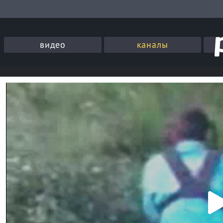
видео
каналы
P
l
a