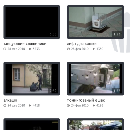
3:55
1:23
танцующие священики
лифт для кошки
28 фев 2010
3233
28 фев 2010
4350
2:52
1:37
алкаши
тюнингованый ешак
24 фев 2010
4418
24 фев 2010
4186