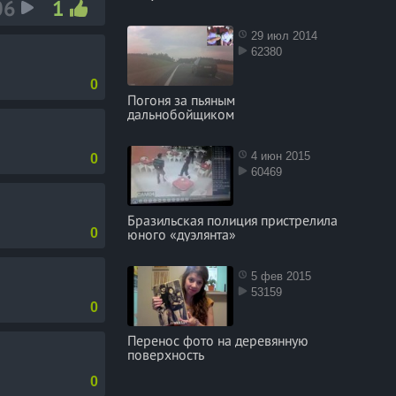
06
1
улиганила
29 июл 2014
62380
 на своей
0
Погоня за пьяным
дальнобойщиком
 Елена. - И
А зачем ты
4 июн 2015
0
60469
у нас это
Бразильская полиция пристрелила
юного «дуэлянта»
0
5 фев 2015
53159
0
Перенос фото на деревянную
поверхность
0