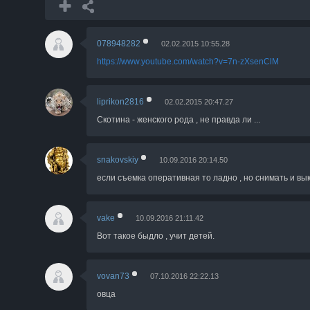
пьяная, разгромила все стенды. Зачем она к
здесь и уснула, - сообщил в правоохранитель
078948282
02.02.2015 10:55.28
Сама учительница тоже не смогла промолчат
https://www.youtube.com/watch?v=7n-zXsenClM
страничке в социальной сети, рассказав, что
liprikon2816
02.02.2015 20:47.27
- Вот так придешь в Конаковское ОВД за помощ
Скотина - женского рода , не правда ли ...
говорят: у нас так много работы. Столько еще 
пошла в кафе? Ты чо, алкашка? Да нет, с подру
семейное... Так вы, алкаши, нам работать не да
snakovskiy
10.09.2016 20:14.50
если съемка оперативная то ладно , но снимать и вык
vake
10.09.2016 21:11.42
Вот такое быдло , учит детей.
vovan73
07.10.2016 22:22.13
овца