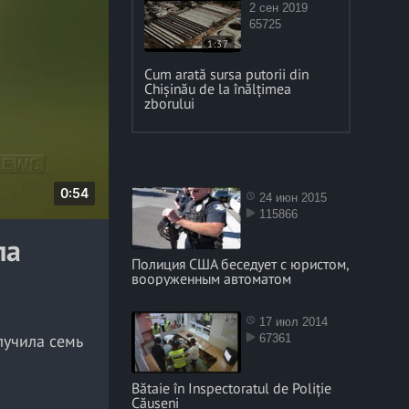
2 сен 2019
65725
1:37
Cum arată sursa putorii din
Chișinău de la înălțimea
zborului
D
0:54
24 июн 2015
115866
u
ла
r
Полиция США беседует с юристом,
a
вооруженным автоматом
t
i
17 июл 2014
o
лучила семь
67361
n
Bătaie în Inspectoratul de Poliție
Căușeni
ам в отдел,