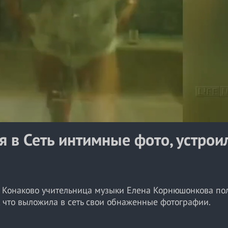
a
y
V
i
d
e
o
 в Сеть интимные фото, устрои
а Конаково учительница музыки Елена Корнюшонкова по
м, что выложила в сеть свои обнаженные фотографии.
 на семь суток по статье "Неповиновение". Она пришла к н