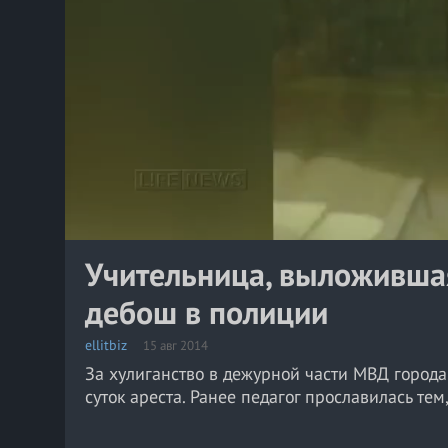
Учительница, выложившая
дебош в полиции
ellitbiz
15 авг 2014
За хулиганство в дежурной части МВД город
суток ареста. Ранее педагог прославилась те
- Она сидит в Твери, в изоляторе, арестована