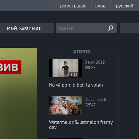
мой кабинет
promo
8 ноя 2019
68033
1:15
Nu vă porniți beți la volan
21 авг 2019
62547
0:21
Watermelon&Justmelon frenzy
day