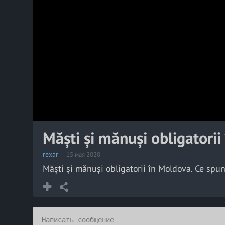
Măști și mănuși obligatori
rexar
15 мая 2020
Măști și mănuși obligatorii în Moldova. Ce spu