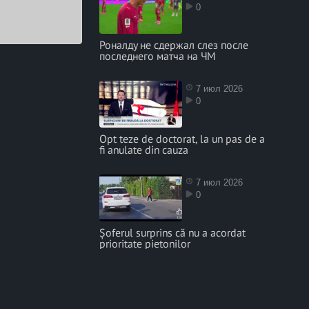
0
Роналду не сдержал слез после
последнего матча на ЧМ
7 июл 2026
0
Opt teze de doctorat, la un pas de a
fi anulate din cauza
7 июл 2026
0
Șoferul surprins că nu a acordat
prioritate pietonilor