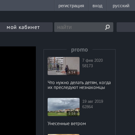
мой кабинет
promo
7 фев 2020
58173
4:54
Что нужно делать детям, когда
их преследуют незнакомцы
19 авг 2019
62864
1:16
Унесенные ветром