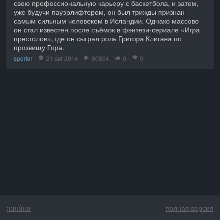
свою профессиональную карьеру с баскетбола, и затем,
уже будучи пауэрлифтером, он был трижды признан
самым сильным человеком в Исландии. Однако массово
он стал известен после съёмок в фэнтези-сериале «Игра
престолов», где он сыграл роль Григора Клигана по
прозвищу Гора.
sporter
21 авг 2014
90804
0
0
româna
полная версия