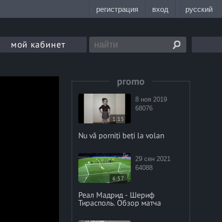
мой кабинет
promo
8 ноя 2019
68076
1:15
Nu vă porniți beți la volan
29 сен 2021
64088
6:57
Реал Мадрид - Шериф
Тирасполь. Обзор матча