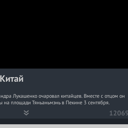
a
y
V
i
d
e
o
 Китай
ндра Лукашенко очаровал китайцев. Вместе с отцом он
ы на площади Тяньаньмэнь в Пекине 3 сентября.
1206