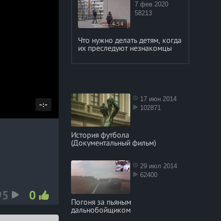
7 фев 2020
58213
4:54
Что нужно делать детям, когда
их преследуют незнакомцы
17 июн 2014
D
-:-
102871
u
r
История футбола
(Документальный фильм)
a
t
29 июл 2014
i
62400
o
95
0
n
Погоня за пьяным
дальнобойщиком