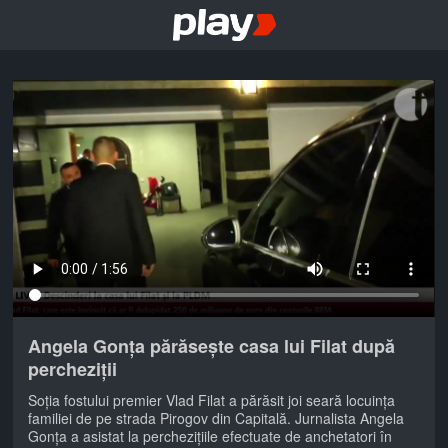
Angela Gonța părăsește casa lui Filat după
percheziții
Soția fostului premier Vlad Filat a părăsit joi seară locuința
familiei de pe strada Pirogov din Capitală. Jurnalista Angela
Gonța a asistat la perchezițiile efectuate de anchetatori în