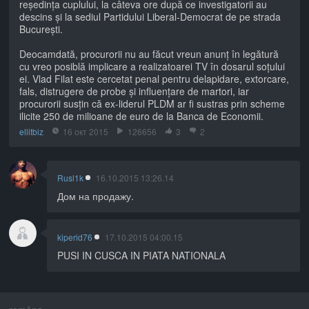
reședința cuplului, la câteva ore după ce investigatorii au
descins și la sediul Partidului Liberal-Democrat de pe strada
București.
Deocamdată, procurorii nu au făcut vreun anunț în legătură
cu vreo posiblă implicare a realizatoarei TV în dosarul soțului
ei. Vlad Filat este cercetat penal pentru delapidare, extorcare,
fals, distrugere de probe și influențare de martori, iar
procurorii susțin că ex-liderul PLDM ar fi sustras prin scheme
ilicite 250 de milioane de euro de la Banca de Economii.
ellitbiz
16 окт 2015
126656
3
2
Rusl1k
16.10.2015 13:26.14
Дом на продажу.
kiperid76
17.10.2015 04:00.15
PUSI IN CUSCA IN PIATA NATIONALA