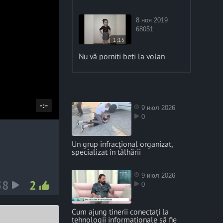
8 ноя 2019
68051
1:15
Nu vă porniți beți la volan
D
-:-
9 июл 2026
0
u
r
Un grup infracțional organizat,
a
specializat în tâlhării
t
i
9 июл 2026
58
2
o
0
n
Cum ajung tinerii conectați la
tehnologii informaționale să fie