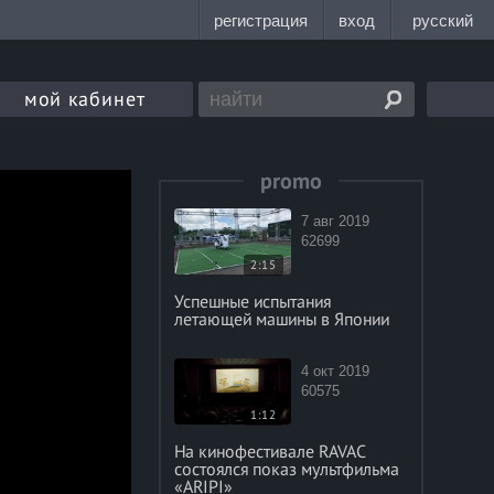
мой кабинет
promo
7 авг 2019
62699
2:15
Успешные испытания
летающей машины в Японии
4 окт 2019
60575
1:12
На кинофестивале RAVAC
состоялся показ мультфильма
«ARIPI»