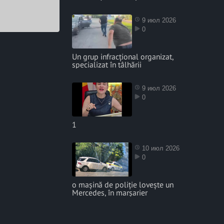
9 июл 2026
0
Un grup infracțional organizat,
specializat în tâlhării
9 июл 2026
0
1
10 июл 2026
0
o mașină de poliție lovește un
Mercedes, în marșarier